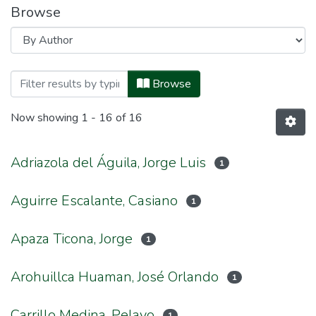
Browse
Browsing Maestría en Biodiversidad y A
Browse
Now showing
1 - 16 of 16
Adriazola del Águila, Jorge Luis
1
Aguirre Escalante, Casiano
1
Apaza Ticona, Jorge
1
Arohuillca Huaman, José Orlando
1
Carrillo Medina, Pelayo
1