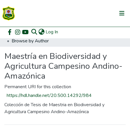
(current)
Log In
Communities & Collections
Home
Posgrado
Maestría en Biodiversidad y Agricultura Campesino Andino-Amazónica
Browse by Author
All of DSpace
Maestría en Biodiversidad y
Agricultura Campesino Andino-
Amazónica
Permanent URI for this collection
https://hdl.handle.net/20.500.14292/984
Colección de Tesis de Maestria en Biodiversidad y
Agricultura Campesino Andino-Amazónica