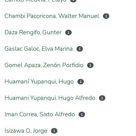
Chambi Pacoricona, Walter Manuel
1
Daza Rengifo, Gunter
1
Gaslac Galoc, Elva Marina
1
Gomel Apaza, Zenón Porfidio
1
Huamaní Yupanqui, Hugo
1
Huamani Yupanqui, Hugo Alfredo
1
Iman Correa, Sixto Alfredo
1
Isizawa O., Jorge
1