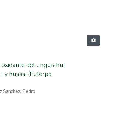
laez Sanchez, Pedro"
tioxidante del ungurahui
) y huasai (Euterpe
z Sanchez, Pedro