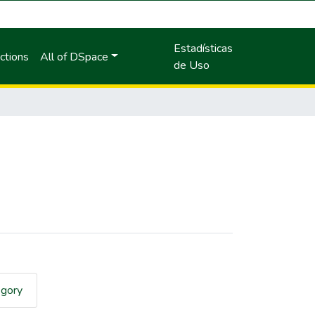
Estadísticas
ctions
All of DSpace
de Uso
egory