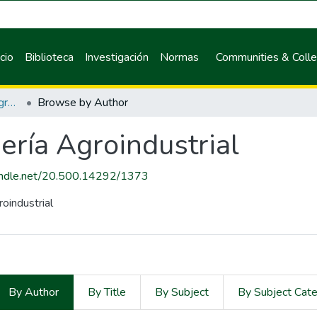
icio
Biblioteca
Investigación
Normas
Communities & Colle
Maestría en Ingeniería Agroindustrial
Browse by Author
ería Agroindustrial
handle.net/20.500.14292/1373
oindustrial
By Author
By Title
By Subject
By Subject Cat