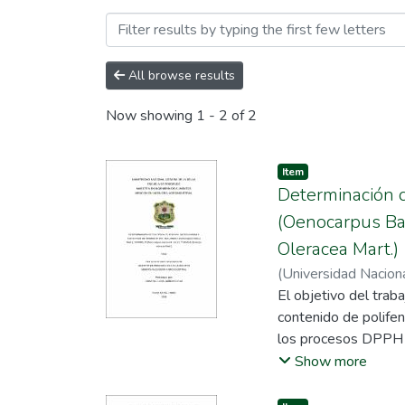
Browsing Maestría en Inge
All browse results
Now showing
1 - 2 of 2
Item
Determinación d
(Oenocarpus Bat
Oleracea Mart.)
(
Universidad Naciona
El objetivo del trab
contenido de polifen
los procesos DPPH y
de ungurahui (Oenoc
Show more
Karst.) y huasai (Eu
y químico proximal. 