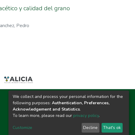
acético y calidad del grano
anchez, Pedro
We collect and process your personal information for the
Ciudad Universitaria
following purposes:
Authentication, Preferences,
Carretera Central km. 1.21 Tingo María, Huánuco
Acknowledgement and Statistics
.
Datos del contacto
To learn more, please read our
privacy policy
.
(44)209020
repositorio@unas.edu.pe
Customize
Decline
That's ok
https://portalweb.unas.edu.pe/