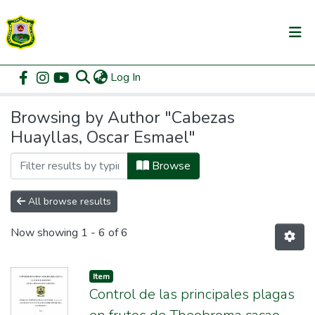
(current)
Log In
Communities & Collections
Home
Browse by Author
All of DSpace
Browsing by Author "Cabezas
Huayllas, Oscar Esmael"
Browse
All browse results
Now showing
1 - 6 of 6
Item
Control de las principales plagas