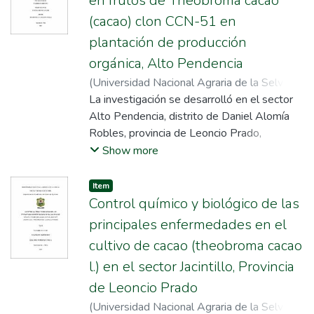
en frutos de Theobroma cacao
(cacao) clon CCN-51 en
plantación de producción
orgánica, Alto Pendencia
(
Universidad Nacional Agraria de la Selva
,
2022
La investigación se desarrolló en el sector
)
Aquino Camacho, Teofila
;
Cabezas
Huayllas, Oscar Esmael
Alto Pendencia, distrito de Daniel Alomía
Robles, provincia de Leoncio Prado,
departamento de Huánuco, para evaluar el
Show more
efecto de control de los caldos bordalés y
sulfocálcico, del embolsado de frutos y de
Item
Beauveria bassiana en el control de
Control químico y biológico de las
enfermedades y de Carmenta foraseminis,
principales enfermedades en el
(mazorquero del cacao) y, determinar el
cultivo de cacao (theobroma cacao
costo beneficio de los tratamientos en
l.) en el sector Jacintillo, Provincia
estudio. Sé utilizó el diseño de Bloques
Completamente al Azar con cinco
de Leoncio Prado
tratamientos y tres bloques. Para el
(
Universidad Nacional Agraria de la Selva
,