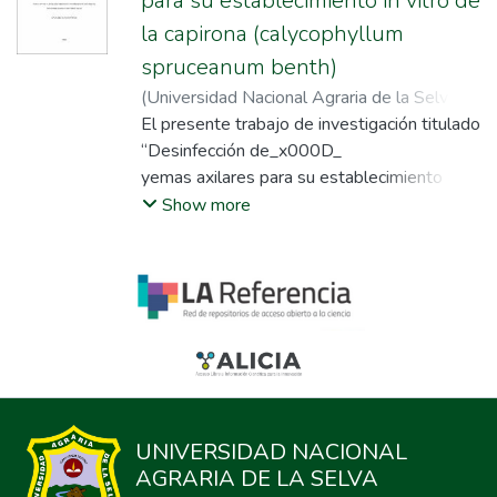
para su establecimiento in vitro de
la capirona (calycophyllum
spruceanum benth)
(
Universidad Nacional Agraria de la Selva
,
2014
El presente trabajo de investigación titulado
)
Olivas Ortega, Orlando
;
Olivas
Ortega, Orlando
“Desinfección de_x000D_
;
Chia Wong, Julio A.
yemas axilares para su establecimiento In
vitro de la capirona (Calycophyllum_x000D_
Show more
spruceanum Benth)” tuvo por objetivo:
evaluar el comportamiento por_x000D_
contaminación y fenolización en la etapa de
desinfección (Etapa I) y evaluar el_x000D_
desarrollo de yemas desinfectadas en la
etapa de crecimiento (Etapa II) de
la_x000D_
capirona (Calycophyllum spruceanum
Benth)._x000D_
UNIVERSIDAD NACIONAL
Para determinar los métodos de
AGRARIA DE LA SELVA