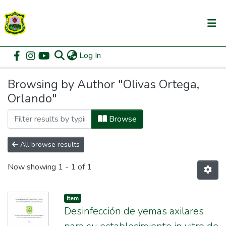
(current)
Log In
Communities & Collections
Home
Browse by Author
All of DSpace
Browsing by Author "Olivas Ortega,
Orlando"
Browse
All browse results
Now showing
1 - 1 of 1
Item
Desinfección de yemas axilares