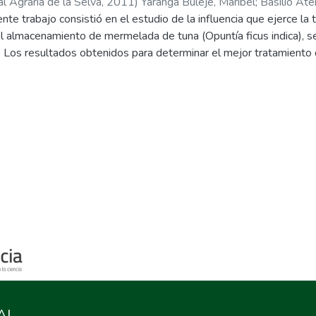
l Agraria de la Selva
,
2011
)
Yaranga Buleje, Maribel
;
Basilio Ate
ente trabajo consistió en el estudio de la influencia que ejerce l
l almacenamiento de mermelada de tuna (Opuntía ficus indica), se
 Los resultados obtenidos para determinar el mejor tratamiento 
la mermelada de tuna fue 40% cáscara, 40% azúcar y 1% pectina,
 tres factores evaluados cáscara, azúcar y pectina con Pvalor < 0,
doplástico con índice reológico de 0,245 a 0,3899 e índice de 
mejor tratamiento organolépticamente n= 0,3808 y m= 18,779. L
e el almacenamiento a diferentes temperaturas se ajustan adec
 siendo mejor el de orden uno con R2 > 0,98. El valor del coefic
rimer orden a diferentes temperaturas se ajusta al modelo de Arr
ación Ea = 15,67Kcal/ mol. Los datos obtenidos revelaron que la 
etros reológicos de las mermeladas de tuna. Esta información re
uenta durante el almacenamiento.
AL