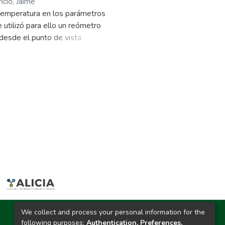
ncio, Jaime
a temperatura en los parámetros
 utilizó para ello un reómetro
desde el punto de vista
 existiendo efecto altamente
05. Todos los tratamientos tienen
consistencia entre 17,493 a
os valores del índice de
uadamente a una ecuación de Orden
iente de velocidad de reacción (K)
henius con R2 =0,996, obteniendo
temperatura tiene un efecto muy
sulta de especial utilidad que
We collect and process your personal information for the
Ciudad Universitaria
following purposes:
Authentication, Preferences,