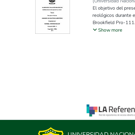
(
Universidad Naciona
El objetivo del pres
reológicos durante e
Brookfield Pro-111.
organoléptico para 
Show more
significativo de los
comportamiento pseu
94,182 teniendo el 
consistencia durant
Cero y de Orden uno,
de la cinética de p
la energía de activ
acusado en los parám
deberá tenerse en c
UNIVERSIDAD NACION