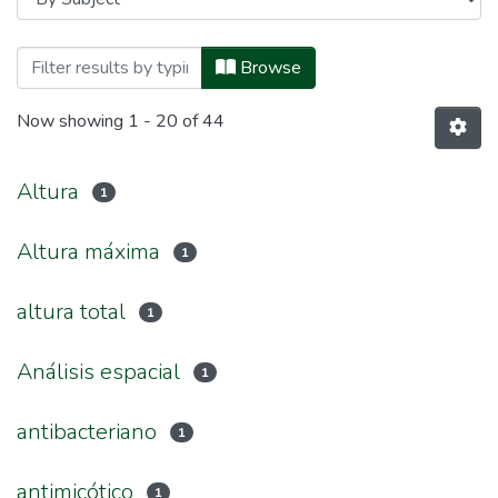
Browsing Maestría en Gestión de Bosque
Browse
Now showing
1 - 20 of 44
Altura
1
Altura máxima
1
altura total
1
Análisis espacial
1
antibacteriano
1
antimicótico
1