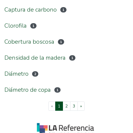
Captura de carbono
1
Clorofila
1
Cobertura boscosa
1
Densidad de la madera
1
Diámetro
2
Diámetro de copa
1
(current)
«
1
2
3
»