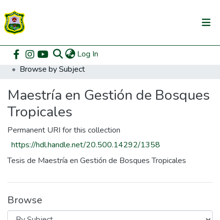
(current)
Log In
Communities & Collections
Home
Posgrado
Maestría en Gestión de Bosques Tropicales
Browse by Subject
All of DSpace
Maestría en Gestión de Bosques
Tropicales
Permanent URI for this collection
https://hdl.handle.net/20.500.14292/1358
Tesis de Maestría en Gestión de Bosques Tropicales
Browse