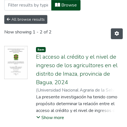
Browsing Posgrado by Subject "Acceso al
Browse
All browse results
Now showing
1 - 2 of 2
Item
El acceso al crédito y el nivel de
ingreso de los agricultores en el
distrito de Imaza, provincia de
Bagua, 2024
(
Universidad Nacional Agraria de la Selva
,
2025
La presente investigación ha tenido como
)
Cordova Martinez, Ana Cecilia
;
Panduro Ramírez, Tedy
propósito determinar la relación entre el
acceso al crédito y el nivel de ingresos de
los agricultores en el distrito de Imaza,
Show more
provincia de Bagua, 2024. La metodología