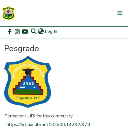
(current)
Log In
Communities & Collections
Home
Posgrado
Browse by Subject
All of DSpace
Posgrado
Permanent URI for this community
https://hdl.handle.net/20.500.14292/978