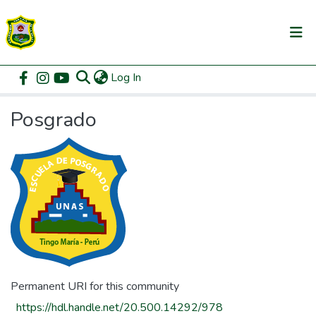
(current)
Log In
Communities & Collections
Home
Posgrado
Browse by Subject
All of DSpace
Posgrado
Permanent URI for this community
https://hdl.handle.net/20.500.14292/978