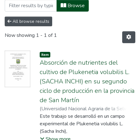
Browsing Posgrado by Subject "absorción
Browse
All browse results
Now showing
1 - 1 of 1
Item
Absorción de nutrientes del
cultivo de Plukenetia volubilis L.
(SACHA INCHI) en su segundo
ciclo de producción en la provincia
de San Martín
(
Universidad Nacional Agraria de la Selva
,
2021
Este trabajo se desarrolló en un campo
)
Pichis García, Roger Aban Hader
;
Zavala Solórzano, José Wilfredo
experimental de Plukenetia volubilis L.
(Sacha Inchi),
propiedad del IIAP – San Martín (Instituto
Show more