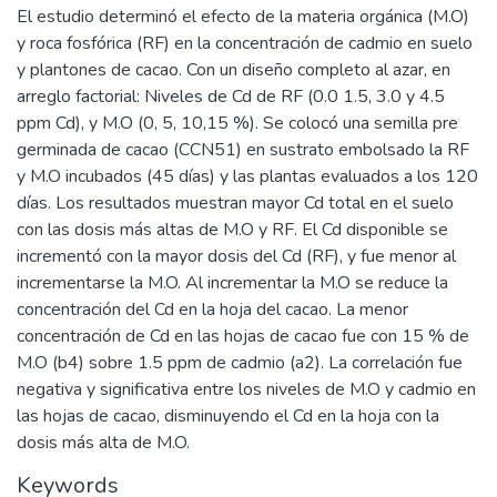
El estudio determinó el efecto de la materia orgánica (M.O)
y roca fosfórica (RF) en la concentración de cadmio en suelo
y plantones de cacao. Con un diseño completo al azar, en
arreglo factorial: Niveles de Cd de RF (0.0 1.5, 3.0 y 4.5
ppm Cd), y M.O (0, 5, 10,15 %). Se colocó una semilla pre
germinada de cacao (CCN51) en sustrato embolsado la RF
y M.O incubados (45 días) y las plantas evaluados a los 120
días. Los resultados muestran mayor Cd total en el suelo
con las dosis más altas de M.O y RF. El Cd disponible se
incrementó con la mayor dosis del Cd (RF), y fue menor al
incrementarse la M.O. Al incrementar la M.O se reduce la
concentración del Cd en la hoja del cacao. La menor
concentración de Cd en las hojas de cacao fue con 15 % de
M.O (b4) sobre 1.5 ppm de cadmio (a2). La correlación fue
negativa y significativa entre los niveles de M.O y cadmio en
las hojas de cacao, disminuyendo el Cd en la hoja con la
dosis más alta de M.O.
Keywords