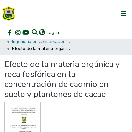
(current)
Log In
Communities & Collections
Home
Pregrado
Facultad de Recursos Naturales Renovables
Ingeniería en Conservación de Suelos y Agua
All of DSpace
Efecto de la materia orgánica y roca fosfórica en la concentración de cadmio en suelo y plantones de cacao
DSpace Statistics
Efecto de la materia orgánica y
roca fosfórica en la
concentración de cadmio en
suelo y plantones de cacao