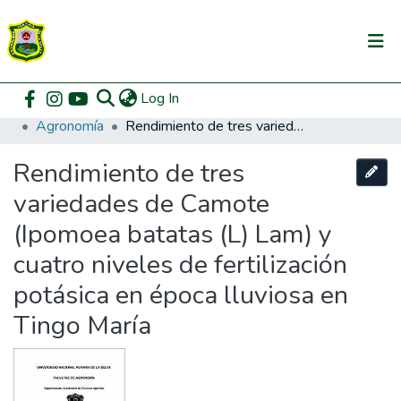
(current)
Log In
Communities & Collections
Home
Pregrado
Facultad de Agronomía
Agronomía
Rendimiento de tres variedades de Camote (Ipomoea batatas (L) Lam) y cuatro niveles de fertilización potásica en época lluviosa en Tingo María
All of DSpace
Rendimiento de tres
DSpace Statistics
variedades de Camote
(Ipomoea batatas (L) Lam) y
cuatro niveles de fertilización
potásica en época lluviosa en
Tingo María