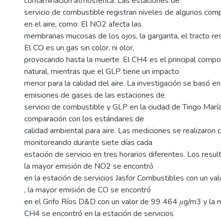
contaminación atmosférica. Las estaciones de
servicio de combustible registran niveles de algunos co
en el aire, como: El NO2 afecta las
membranas mucosas de los ojos, la garganta, el tracto respi
El CO es un gas sin color, ni olor,
provocando hasta la muerte. El CH4 es el principal comp
natural, mientras que el GLP tiene un impacto
menor para la calidad del aire. La investigación se basó en
emisiones de gases de las estaciones de
servicio de combustible y GLP en la ciudad de Tingo María
comparación con los estándares de
calidad ambiental para aire. Las mediciones se realizaron 
monitoreando durante siete días cada
estación de servicio en tres horarios diferentes. Los resu
la mayor emisión de NO2 se encontró
en la estación de servicios Jasfor Combustibles con un va
, la mayor emisión de CO se encontró
en el Grifo Ríos D&D con un valor de 99 464 𝜇g/m3 y la 
CH4 se encontró en la estación de servicios