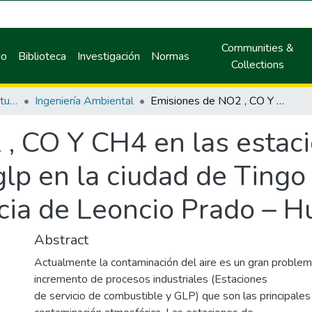
Communities &
io
Biblioteca
Investigación
Normas
Collections
Facultad de Recursos Naturales Renovables
Ingeniería Ambiental
Emisiones de NO2 , CO Y CH4 en las estaciones de servicio de combustible y glp en la ciudad de Tingo Maria, distrito de Rupa Rupa, provincia de Leoncio Prado – Huánuco 2022
, CO Y CH4 en las estaci
lp en la ciudad de Tingo 
cia de Leoncio Prado – 
Abstract
Actualmente la contaminación del aire es un gran problem
incremento de procesos industriales (Estaciones
de servicio de combustible y GLP) que son las principales