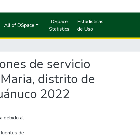
DSpace
Estadísticas
All of DSpace
Statistics
de Uso
ones de servicio
Maria, distrito de
Huánuco 2022
a debido al
 fuentes de