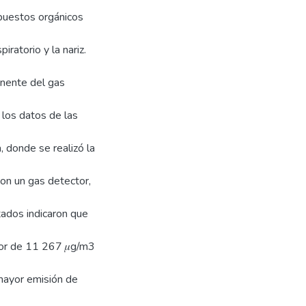
mpuestos orgánicos
ratorio y la nariz.
onente del gas
 los datos de las
, donde se realizó la
con un gas detector,
ltados indicaron que
lor de 11 267 𝜇g/m3
mayor emisión de