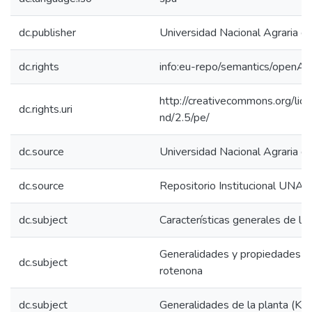
dc.publisher
Universidad Nacional Agraria de
dc.rights
info:eu-repo/semantics/openAc
http://creativecommons.org/lic
dc.rights.uri
nd/2.5/pe/
dc.source
Universidad Nacional Agraria de
dc.source
Repositorio Institucional UNAS
dc.subject
Características generales de la
Generalidades y propiedades d
dc.subject
rotenona
dc.subject
Generalidades de la planta (Ku