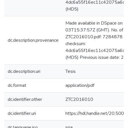
4dc6a55f16ec11c42075a6c8
(MD5)
Made available in DSpace on 
03T15:37:57Z (GMT). No. of bi
ZTC2016010.pdf: 7284878 by
dc.description.provenance
checksum:
4dc6a55f16ec11c42075a6c8
(MD5) Previous issue date: 20
dc.description.uri
Tesis
dc.format
application/pdf
dc.identifier.other
ZTC2016010
dc.identifier.uri
https://hdl.handle.net/20.50
dc.language.iso
spa