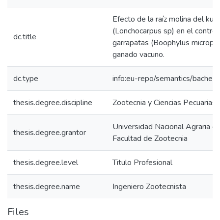
Efecto de la raíz molina del ku
(Lonchocarpus sp) en el control
dc.title
garrapatas (Boophylus microplu
ganado vacuno.
dc.type
info:eu-repo/semantics/bachelo
thesis.degree.discipline
Zootecnia y Ciencias Pecuarias
Universidad Nacional Agraria de
thesis.degree.grantor
Facultad de Zootecnia
thesis.degree.level
Titulo Profesional
thesis.degree.name
Ingeniero Zootecnista
Files