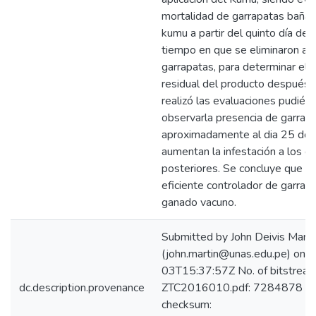
mortalidad de garrapatas bañad
kumu a partir del quinto día de a
tiempo en que se eliminaron a
garrapatas, para determinar el 
residual del producto después 
realizó las evaluaciones pudién
observarla presencia de garrap
aproximadamente al dia 25 do
aumentan la infestación a los dí
posteriores. Se concluye que e
eficiente controlador de garrap
ganado vacuno.
Submitted by John Deivis Marti
(john.martin@unas.edu.pe) on
03T15:37:57Z No. of bitstream
dc.description.provenance
ZTC2016010.pdf: 7284878 by
checksum: