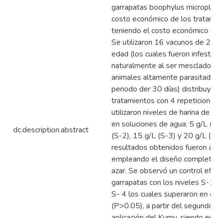
garrapatas boophylus microplus 
costo económico de los tratami
teniendo el costo económico de 
Se utilizaron 16 vacunos de 2 a
edad (los cuales fueron infesta
naturalmente al ser mesclados
animales altamente parasitados
periodo der 30 días) distribuy
tratamientos con 4 repeticiones
utilizaron niveles de harina de 
en soluciones de agua; 5 g/L (S
dc.description.abstract
(S-2), 15 g/L (S-3) y 20 g/L (S-
resultados obtenidos fueron an
empleando el diseño completa
azar. Se observó un control efec
garrapatas con los niveles S-1,
S- 4 los cuales superaron en co
(P>0.05), a partir del segundo 
aplicación del Kumu, siendo evi