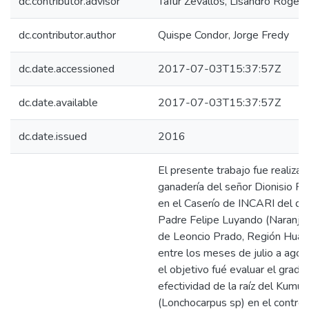
dc.contributor.advisor
Tafur Zevallos, Lisandro Roger
dc.contributor.author
Quispe Condor, Jorge Fredy
dc.date.accessioned
2017-07-03T15:37:57Z
dc.date.available
2017-07-03T15:37:57Z
dc.date.issued
2016
El presente trabajo fue realizad
ganadería del señor Dionisio P
en el Caserío de INCARI del dis
Padre Felipe Luyando (Naranjill
de Leoncio Prado, Región Huán
entre los meses de julio a ago
el objetivo fué evaluar el grado
efectividad de la raíz del Kumu
(Lonchocarpus sp) en el control