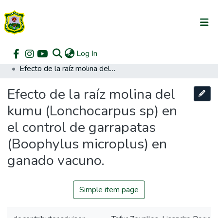
(current)
Log In
Communities & Collections
Home
Pregrado
Facultad de Zootecnia
Zootecnia
Efecto de la raíz molina del kumu (Lonchocarpus sp) en el control de garrapatas (Boophylus microplus) en ganado vacuno.
All of DSpace
Efecto de la raíz molina del
DSpace Statistics
kumu (Lonchocarpus sp) en
el control de garrapatas
(Boophylus microplus) en
ganado vacuno.
Simple item page