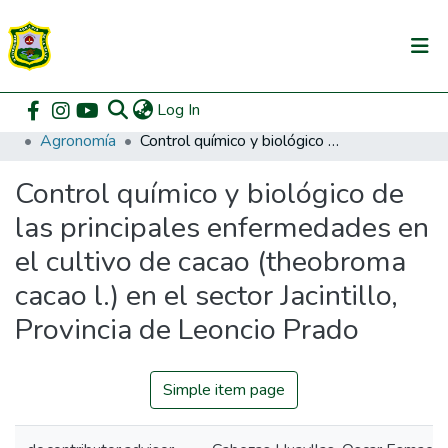
(current)
Log In
Communities & Collections
Home
Pregrado
Facultad de Agronomía
Agronomía
Control químico y biológico de las principales enfermedades en el cultivo de cacao (theobroma cacao l.) en el sector Jacintillo, Provincia de Leoncio Prado
All of DSpace
Control químico y biológico de
DSpace Statistics
las principales enfermedades en
el cultivo de cacao (theobroma
cacao l.) en el sector Jacintillo,
Provincia de Leoncio Prado
Simple item page