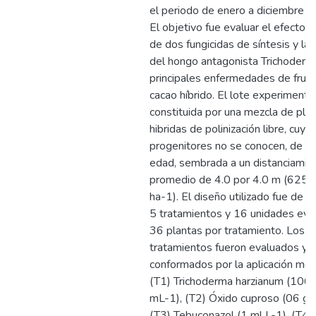
el periodo de enero a diciembre d
El objetivo fue evaluar el efecto d
de dos fungicidas de síntesis y la 
del hongo antagonista Trichoderma
principales enfermedades de frut
cacao híbrido. El lote experimenta
constituida por una mezcla de pla
hibridas de polinización libre, cuyo
progenitores no se conocen, de 3
edad, sembrada a un distanciamie
promedio de 4.0 por 4.0 m (625 p
ha-1). El diseño utilizado fue de 4
5 tratamientos y 16 unidades eva
36 plantas por tratamiento. Los
tratamientos fueron evaluados y
conformados por la aplicación me
(T1) Trichoderma harzianum (106 
mL-1), (T2) Óxido cuproso (06 g p
(T3) Tebuconazol (1 ml L-1), (T4)