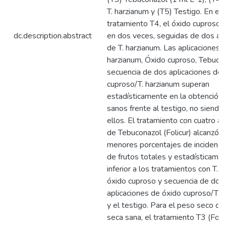
T. harzianum y (T5) Testigo. En el
tratamiento T4, el óxido cuproso s
dc.description.abstract
en dos veces, seguidas de dos apl
de T. harzianum. Las aplicaciones d
harzianum, Óxido cuproso, Tebuco
secuencia de dos aplicaciones de
cuproso/T. harzianum superan
estadísticamente en la obtención 
sanos frente al testigo, no siendo 
ellos. El tratamiento con cuatro ap
de Tebuconazol (Folicur) alcanzó l
menores porcentajes de incidenci
de frutos totales y estadísticame
inferior a los tratamientos con T. h
óxido cuproso y secuencia de dos
aplicaciones de óxido cuproso/T. 
y el testigo. Para el peso seco d
seca sana, el tratamiento T3 (Folic