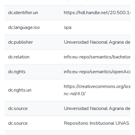
dc.identifier.uri
https://hdl.handle.net/20.500.1
dc.language.iso
spa
dc.publisher
Universidad Nacional Agraria de l
dc.relation
info:eu-repo/semantics/bachelorT
dc.rights
info:eu-repo/semantics/openAcce
https://creativecommons.org/lice
dc.rights.uri
nc-nd/4.0/
dc.source
Universidad Nacional Agraria de l
dc.source
Repositorio Institucional UNAS