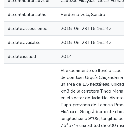
dc.contributor.advisor
Cabezas Huayllas, Oscar Esmael
dc.contributor.author
Perdomo Vela, Sandro
dc.date.accessioned
2018-08-29T16:16:24Z
dc.date.available
2018-08-29T16:16:24Z
dc.date.issued
2014
El experimento se llevó a cabo, en
de don Juan Urquía Chujandama, q
un área de 1.5 hectáreas, ubicado 
km3 de la carretera Tingo María –
en el sector de Jacintillo, distrito
Rupa, provincia de Leoncio Prado
Huánuco. Geográficamente ubicad
longitud sur a 9°09’, longitud oest
75°57’ y una altitud de 680 msnm