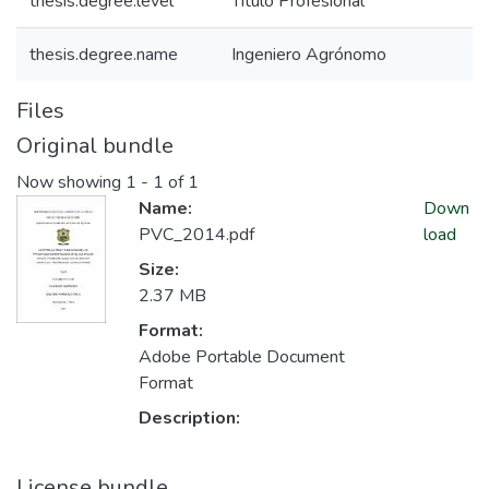
thesis.degree.level
Titulo Profesional
thesis.degree.name
Ingeniero Agrónomo
Files
Original bundle
Now showing
1 - 1 of 1
Name:
Down
PVC_2014.pdf
load
Size:
2.37 MB
Format:
Adobe Portable Document
Format
Description:
License bundle