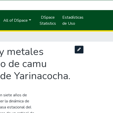
DSpace
Estadísticas
All of DSpace
Statistics
de Uso
 y metales
vo de camu
 de Yarinacocha.
on siete años de
cer la dinámica de
asa estacional del