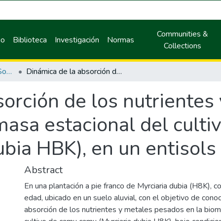
Communities &
io
Biblioteca
Investigación
Normas
Collections
Maestría en Agricultura Sostenible
Dinámica de la absorción de los nutrientes y metales pesados en la biomasa estacional del cultivo de camu camu (Myrciaria dubia HBK), en un entisols de Yarinacocha.
orción de los nutrientes
masa estacional del culti
bia HBK), en un entisols
Abstract
En una plantación a pie franco de Myrciaria dubia (H8K), c
edad, ubicado en un suelo aluvial, con el objetivo de cono
absorción de los nutrientes y metales pesados en la biom