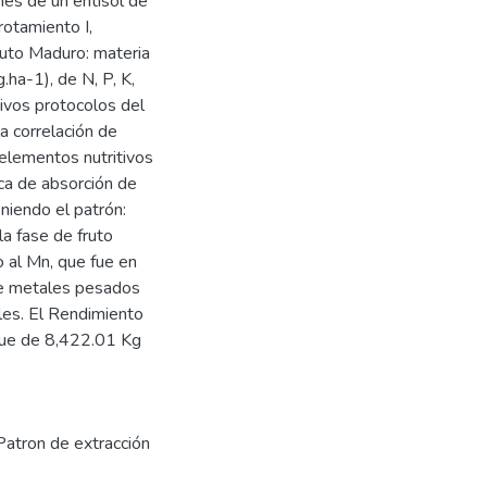
nes de un entisol de
rotamiento I,
 fruto Maduro: materia
.ha-1), de N, P, K,
tivos protocolos del
a correlación de
 elementos nutritivos
ca de absorción de
niendo el patrón:
a fase de fruto
 al Mn, que fue en
 de metales pesados
les. El Rendimiento
 fue de 8,422.01 Kg
Patron de extracción