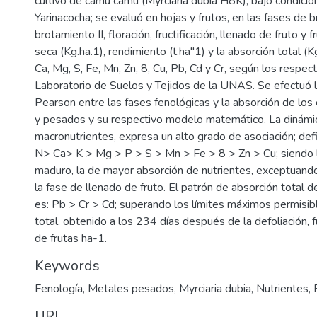
cultivo de camu camu (Myrciaria dubia H8K), bajo condicio
Yarinacocha; se evaluó en hojas y frutos, en las fases de b
brotamiento II, floración, fructificación, llenado de fruto y
seca (Kg.ha.1), rendimiento (t.ha"1) y la absorción total (Kg
Ca, Mg, S, Fe, Mn, Zn, 8, Cu, Pb, Cd y Cr, según los respec
Laboratorio de Suelos y Tejidos de la UNAS. Se efectuó l
Pearson entre las fases fenológicas y la absorción de los
y pesados y su respectivo modelo matemático. La dinámi
macronutrientes, expresa un alto grado de asociación; defi
N> Ca> K > Mg > P > S > Mn > Fe > 8 > Zn > Cu; siendo l
maduro, la de mayor absorción de nutrientes, exceptuando
la fase de llenado de fruto. El patrón de absorción total
es: Pb > Cr > Cd; superando los límites máximos permisib
total, obtenido a los 234 días después de la defoliación,
de frutas ha-1.
Keywords
Fenología
,
Metales pesados
,
Myrciaria dubia
,
Nutrientes
,
URI