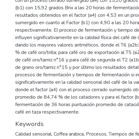
con un proceso cerrado sumergido (a4) con 15,20 grados B
(b1) con 15,92 grados Brix a las 20 horas de fermentació
resultados obtenidos en el factor (a4) con 4,53 en un pr
sumergido en cuanto al Factor (b1) con 4,90 a las 20 hor
respectivamente. El proceso de fermentación y tiempo d
influyen significativamente en la calidad física del café de
dando los mayores valores aritméticos, donde el T6 (a2
% de café oro/trilla; para café oro de exportación al T5 
de café oro/tamiz n°16 y para café de segunda el T2 (a1
de grano oro/tamiz n°15 y por último los resultados detal
procesos de fermentación y tiempos de fermentación si i
significativamente en la calidad sensorial del café de la v
donde el factor (a4) con el proceso cerrado sumergido ob
promedio de 84,74 % de los catadores y para el factor (
fermentación de 36 horas puntuación promedio de cataci
café en taza respectivamente.
Keywords
Calidad sensorial
,
Coffea arabica
,
Procesos
,
Tiempos de f