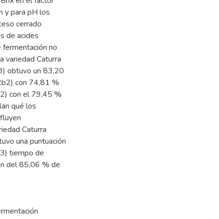
rix en el factor
n y para pH los
oceso cerrado
as de acides
e fermentación no
 la variedad Caturra
b3) obtuvo un 83,20
(a2b2) con 74,81 %
b2) con el 79,45 %
lan qué los
nfluyen
ariedad Caturra
tuvo una puntuación
b3) tiempo de
ón del 85,06 % de
ermentación