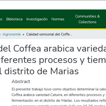
Communities &
io
Biblioteca
Investigación
Normas
Collections
Agronomía
Calidad sensorial del Coffea arabica variedad caturra influenciado por diferentes procesos y tiempos de fermentación en el distrito de Marias
del Coffea arabica varied
iferentes procesos y tie
 distrito de Marias
Abstract
El presente trabajo tuvo como objetivo determinar la cali
Coffea arabica variedad Caturra, en diferentes procesos y
fermentación, en el distrito de Marías. Los resultados ref