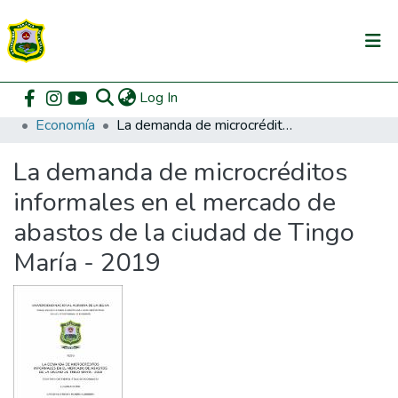
(current)
Log In
Communities & Collections
Home
Pregrado
Facultad de Ciencias Económicas y Administrativas
Economía
La demanda de microcréditos informales en el mercado de abastos de la ciudad de Tingo María - 2019
All of DSpace
La demanda de microcréditos
DSpace Statistics
informales en el mercado de
abastos de la ciudad de Tingo
María - 2019