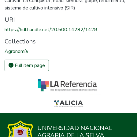
Cultivar 'La Conquista'
,
edad
,
siembra
,
golpe
,
rendimiento
,
sistema de cultivo intensivo (SIR)
URI
https://hdl.handle.net/20.500.14292/1428
Collections
Agronomía
Full item page
UNIVERSIDAD NACIONAL
AGRARIA DE LA SELVA