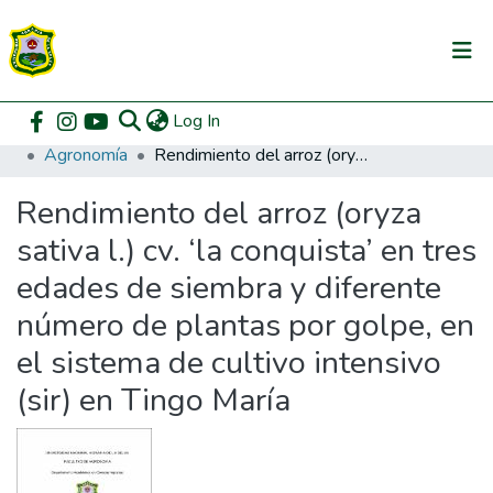
(current)
Log In
Communities & Collections
Home
Pregrado
Facultad de Agronomía
Agronomía
Rendimiento del arroz (oryza sativa l.) cv. ‘la conquista’ en tres edades de siembra y diferente número de plantas por golpe, en el sistema de cultivo intensivo (sir) en Tingo María
All of DSpace
Rendimiento del arroz (oryza
DSpace Statistics
sativa l.) cv. ‘la conquista’ en tres
edades de siembra y diferente
número de plantas por golpe, en
el sistema de cultivo intensivo
(sir) en Tingo María