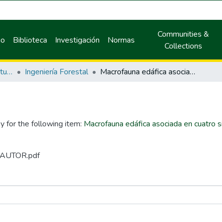
Communities &
io
Biblioteca
Investigación
Normas
Collections
Facultad de Recursos Naturales Renovables
Ingeniería Forestal
Macrofauna edáfica asociada en cuatro sistemas de producción en el distrito de Pueblo Nuevo, Huánuco
y for the following item:
Macrofauna edáfica asociada en cuatro s
N AUTOR.pdf