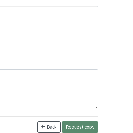
Back
Request copy