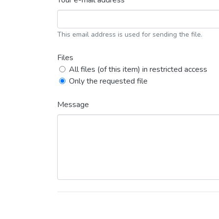
Your e-mail address *
This email address is used for sending the file.
Files
All files (of this item) in restricted access
Only the requested file
Message