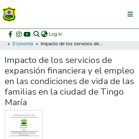
(current)
Log In
Communities & Collections
Home
Pregrado
Facultad de Ciencias Económicas y Administrativas
Economía
Impacto de los servicios de expansión financiera y el empleo en las condiciones de vida de las familias en la ciudad de Tingo María
All of DSpace
Impacto de los servicios de
DSpace Statistics
expansión financiera y el empleo
en las condiciones de vida de las
familias en la ciudad de Tingo
María