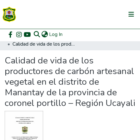
(current)
Log In
Communities & Collections
Home
Posgrado
Maestría en Gestión Ambiental
Calidad de vida de los productores de carbón artesanal vegetal en el distrito de Manantay de la provincia de coronel portillo – Región Ucayali
All of DSpace
Calidad de vida de los
DSpace Statistics
productores de carbón artesanal
vegetal en el distrito de
Manantay de la provincia de
coronel portillo – Región Ucayali