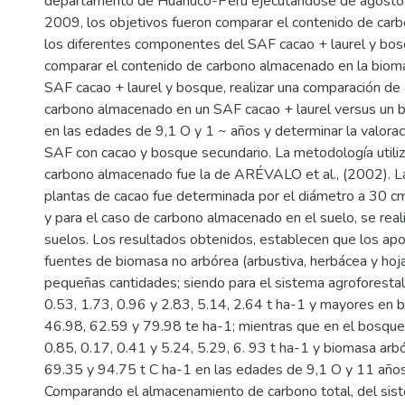
departamento de Huánuco-Perú ejecutándose de agosto 
2009, los objetivos fueron comparar el contenido de ca
los diferentes componentes del SAF cacao + laurel y bos
comparar el contenido de carbono almacenado en la bioma
SAF cacao + laurel y bosque, realizar una comparación de
carbono almacenado en un SAF cacao + laurel versus un 
en las edades de 9,1 O y 1 ~ años y determinar la valora
SAF con cacao y bosque secundario. La metodología utiliz
carbono almacenado fue la de ARÉVALO et al., (2002). L
plantas de cacao fue determinada por el diámetro a 30 
y para el caso de carbono almacenado en el suelo, se reali
suelos. Los resultados obtenidos, establecen que los ap
fuentes de biomasa no arbórea (arbustiva, herbácea y hoja
pequeñas cantidades; siendo para el sistema agroforestal
0.53, 1.73, 0.96 y 2.83, 5.14, 2.64 t ha-1 y mayores en 
46.98, 62.59 y 79.98 te ha-1; mientras que en el bosque
0.85, 0.17, 0.41 y 5.24, 5.29, 6. 93 t ha-1 y biomasa arb
69.35 y 94.75 t C ha-1 en las edades de 9,1 O y 11 año
Comparando el almacenamiento de carbono total, del sis