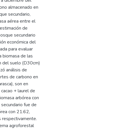
a diciembre del
rbono almacenado en
que secundario,
sa aérea entre el
 estimación de
bosque secundario
ción económica del
ada para evaluar
a biomasa de las
cm del suelo (D30cm)
zó análisis de
ortes de carbono en
rasca), son en
 cacao + laurel de
biomasa arbórea con
 secundario fue de
órea con 21.62,
s respectivamente.
tema agroforestal