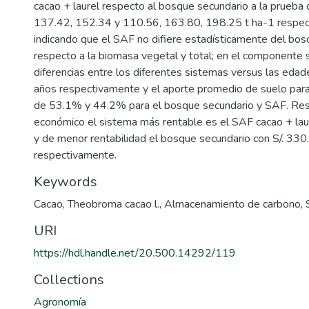
cacao + laurel respecto al bosque secundario a la prueba 
137.42, 152.34 y 110.56, 163.80, 198.25 t ha-1 respec
indicando que el SAF no difiere estadísticamente del bo
respecto a la biomasa vegetal y total; en el componente 
diferencias entre los diferentes sistemas versus las eda
años respectivamente y el aporte promedio de suelo para 
de 53.1% y 44.2% para el bosque secundario y SAF. Resp
económico el sistema más rentable es el SAF cacao + lau
y de menor rentabilidad el bosque secundario con S/. 330
respectivamente.
Keywords
Cacao
,
Theobroma cacao l.
,
Almacenamiento de carbono
,
URI
https://hdl.handle.net/20.500.14292/119
Collections
Agronomía