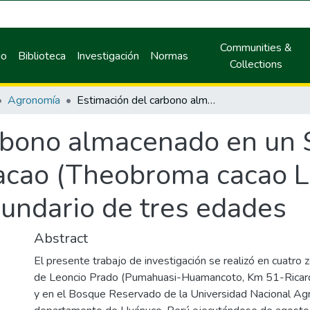
Communities &
io
Biblioteca
Investigación
Normas
Collections
Agronomía
Estimación del carbono almacenado en un Sistema Agroforestal de Cacao (Theobroma cacao L.) comparado con un bosque secundario de tres edades
rbono almacenado en un 
acao (Theobroma cacao L
undario de tres edades
Abstract
El presente trabajo de investigación se realizó en cuatro z
de Leoncio Prado (Pumahuasi-Huamancoto, Km 51-Ricard
y en el Bosque Reservado de la Universidad Nacional Agra