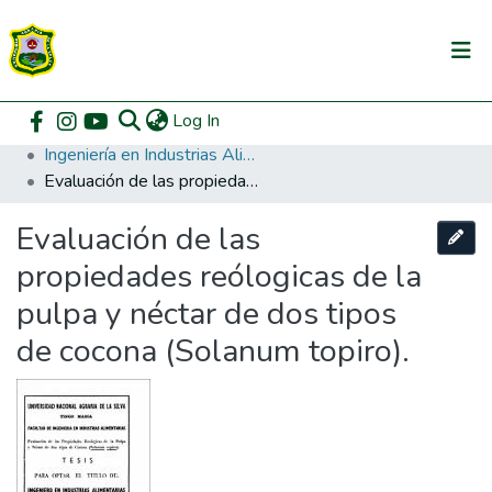
(current)
Log In
Communities & Collections
Home
Pregrado
Facultad de Ingeniería en Industrias Alimentarias
Ingeniería en Industrias Alimentarias
All of DSpace
Evaluación de las propiedades reólogicas de la pulpa y néctar de dos tipos de cocona (Solanum topiro).
DSpace Statistics
Evaluación de las
propiedades reólogicas de la
pulpa y néctar de dos tipos
de cocona (Solanum topiro).