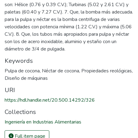
son: Hélice (0.76 y 0.39 C.V.); Turbinas (5.02 y 2.61 C.V.) y
paletas (60.40 y 7.27 C.V.). 7. Que, la bomba más adecuada.
para la pulpa y néctar es la bomba centrifuga de varias
velocidades con potencia mínima (1.22 C.V.) y máxima (5.06
C.V.). 8. Que, los tubos más apropiados para pulpa y néctar
son los de acero inoxidable, aluminio y estaño con un
diámetro de 3/4 de pulgada.
Keywords
Pulpa de cocona
,
Néctar de cocona
,
Propiedades reológicas
,
Diseño de máquinas
URI
https://hdl.handle.net/20.500.14292/326
Collections
Ingeniería en Industrias Alimentarias
Full item page