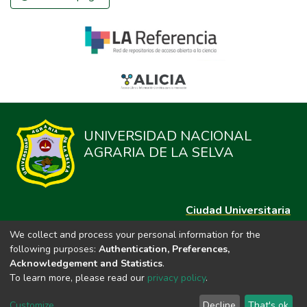
UNIVERSIDAD NACIONAL
AGRARIA DE LA SELVA
Ciudad Universitaria
Carretera Central km. 1.21 Tingo María, Huánuco
We collect and process your personal information for the
Datos del contacto
following purposes:
Authentication, Preferences,
(44)209020
Acknowledgement and Statistics
.
repositorio@unas.edu.pe
To learn more, please read our
privacy policy
.
https://portalweb.unas.edu.pe/
Customize
Decline
That's ok