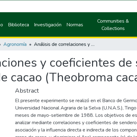
Communities &
io
Biblioteca
Investigación
Normas
Collections
Agronomía
Análisis de correlaciones y coeficientes de sendero en frutos y semillas de cacao (Theobroma cacao L.).
aciones y coeficientes de
de cacao (Theobroma caca
Abstract
El presente experimento se realizó en el Banco de Germ
Universidad Nacional Agraria de la Selva (U.N.A.S.), Tingo
meses de mayo-setiembre de 1988. Los objetivos de est
analizar mediante correlaciones y coeficientes de sendero
asociación y la influencia directa e indirecta de los compo