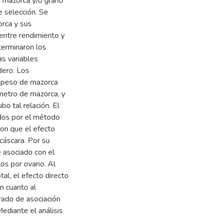
la mazorca y/o grano
e selección. Se
orca y sus
ntre rendimiento y
erminaron los
as variables
dero. Los
l peso de mazorca
metro de mazorca, y
o tal relación. El
ados por el método
ron que el efecto
cáscara. Por su
 asociado con el
os por ovario. Al
tal, el efecto directo
n cuanto al
ado de asociación
Mediante el análisis