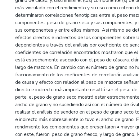
grano de cacao, y, discriminar el (los) componente (s) de 
más vinculado con el rendimiento y su uso como criterio d
determinaron correlaciones fenotípicas entre el peso maz
componentes, peso de grano seco y sus componentes, y e
sus componentes y entre ellos mismos. Así mismo se det
efectos directos e indirectos de los componentes sobre l
dependientes a través del análisis por coeficiente de sen
coeficientes de correlación encontrados mostraron que e
está estrechamente asociado con el peso de cáscara, diá
largo de mazorca. En cambio con el número de grano no hub
fraccionamiento de los coeficientes de correlación analiz
de causa y efecto con relación al peso de mazorca señala
directo e indirecto más importante resultó ser el peso de 
parte, el peso de grano seco mostró estar estrechamente
ancho de grano y no sucediendo así con el número de óvul
realizar el análisis de sendero en el peso de grano seco to
e indirecto más sobresaliente lo tuvo el ancho de grano. E
rendimiento los componentes que presentaron • mayor gr
con este, fueron: peso de grano fresco, y largo de grano. 