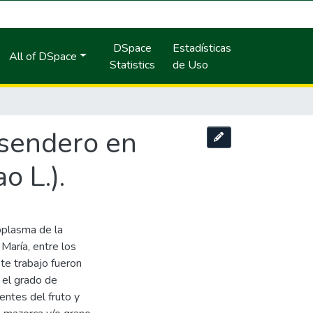
DSpace
Estadísticas
All of DSpace
Statistics
de Uso
 sendero en
o L.).
oplasma de la
 María, entre los
e trabajo fueron
 el grado de
nentes del fruto y