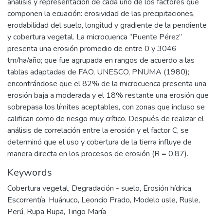
análisis y representación de cada uno de los factores que
componen la ecuación: erosividad de las precipitaciones,
erodabilidad del suelo, longitud y gradiente de la pendiente
y cobertura vegetal. La microcuenca “Puente Pérez”
presenta una erosión promedio de entre 0 y 3046
tm/ha/año; que fue agrupada en rangos de acuerdo a las
tablas adaptadas de FAO, UNESCO, PNUMA (1980);
encontrándose que el 82% de la microcuenca presenta una
erosión baja a moderada y el 18% restante una erosión que
sobrepasa los límites aceptables, con zonas que incluso se
califican como de riesgo muy crítico. Después de realizar el
análisis de correlación entre la erosión y el factor C, se
determinó que el uso y cobertura de la tierra influye de
manera directa en los procesos de erosión (R = 0.87).
Keywords
Cobertura vegetal
,
Degradación - suelo
,
Erosión hídrica
,
Escorrentía
,
Huánuco
,
Leoncio Prado
,
Modelo usle
,
Rusle
,
Perú
,
Rupa Rupa
,
Tingo María