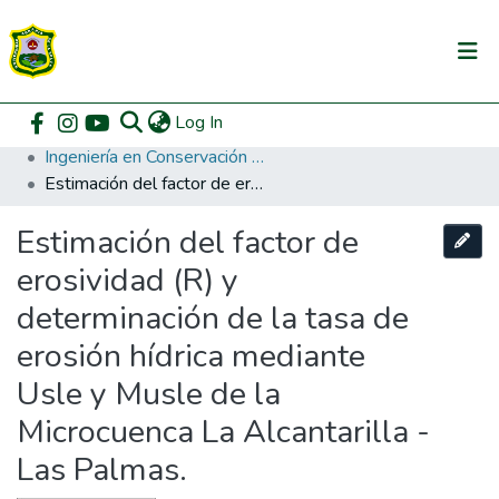
(current)
Log In
Communities & Collections
Home
Pregrado
Facultad de Recursos Naturales Renovables
Ingeniería en Conservación de Suelos y Agua
All of DSpace
Estimación del factor de erosividad (R) y determinación de la tasa de erosión hídrica mediante Usle y Musle de la Microcuenca La Alcantarilla - Las Palmas.
DSpace Statistics
Estimación del factor de
erosividad (R) y
determinación de la tasa de
erosión hídrica mediante
Usle y Musle de la
Microcuenca La Alcantarilla -
Las Palmas.