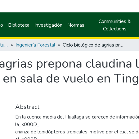
Communities &
io
Biblioteca
Investigación
Normas
Collections
Facultad de Recursos Naturales Renovables
Ingeniería Forestal
Ciclo biológico de agrias prepona claudina lugens (staudinger, 1886) en sala de vuelo en Tingo María, Huánuco, Perú
 agrias prepona claudina
 en sala de vuelo en Tin
Abstract
En la cuenca media del Huallaga se carecen de informació
la_x000D_
crianza de lepidópteros tropicales, motivo por el cual se d