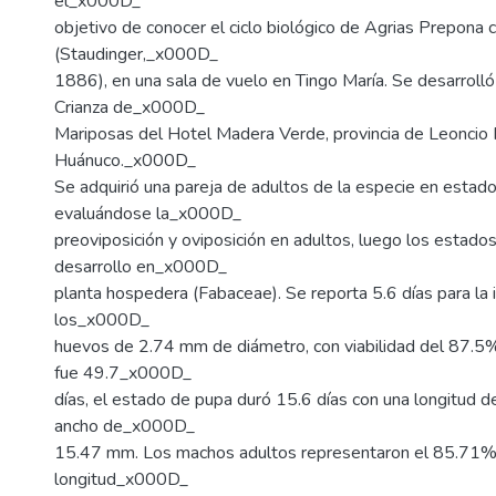
el_x000D_
objetivo de conocer el ciclo biológico de Agrias Prepona 
(Staudinger,_x000D_
1886), en una sala de vuelo en Tingo María. Se desarrolló
Crianza de_x000D_
Mariposas del Hotel Madera Verde, provincia de Leoncio 
Huánuco._x000D_
Se adquirió una pareja de adultos de la especie en estado 
evaluándose la_x000D_
preoviposición y oviposición en adultos, luego los estado
desarrollo en_x000D_
planta hospedera (Fabaceae). Se reporta 5.6 días para la 
los_x000D_
huevos de 2.74 mm de diámetro, con viabilidad del 87.5%,
fue 49.7_x000D_
días, el estado de pupa duró 15.6 días con una longitud 
ancho de_x000D_
15.47 mm. Los machos adultos representaron el 85.71% d
longitud_x000D_