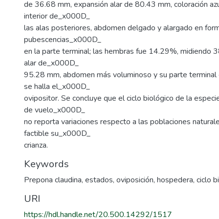
de 36.68 mm, expansión alar de 80.43 mm, coloración azu
interior de_x000D_
las alas posteriores, abdomen delgado y alargado en form
pubescencias_x000D_
en la parte terminal; las hembras fue 14.29%, midiendo
alar de_x000D_
95.28 mm, abdomen más voluminoso y su parte terminal
se halla el_x000D_
ovipositor. Se concluye que el ciclo biológico de la especi
de vuelo_x000D_
no reporta variaciones respecto a las poblaciones natural
factible su_x000D_
crianza.
Keywords
Prepona claudina
,
estados
,
oviposición
,
hospedera
,
ciclo b
URI
https://hdl.handle.net/20.500.14292/1517