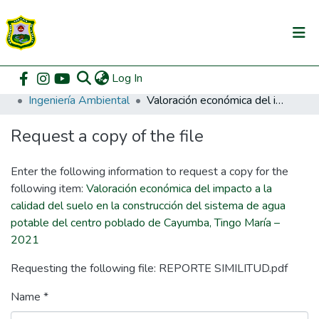
(current)
Log In
Communities & Collections
Home
Pregrado
Facultad de Recursos Naturales Renovables
Ingeniería Ambiental
Valoración económica del impacto a la calidad del suelo en la construcción del sistema de agua potable del centro poblado de Cayumba, Tingo María – 2021
All of DSpace
Request a copy of the file
DSpace Statistics
Enter the following information to request a copy for the
following item:
Valoración económica del impacto a la
calidad del suelo en la construcción del sistema de agua
potable del centro poblado de Cayumba, Tingo María –
2021
Requesting the following file: REPORTE SIMILITUD.pdf
Name *