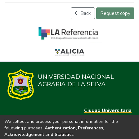
Back
Request copy
UNIVERSIDAD NACIONAL
AGRARIA DE LA SELVA
Ciudad Universitaria
Carretera Central km. 1.21 Tingo María, Huánuco
We collect and process your personal information for the
Datos del contacto
following purposes:
Authentication, Preferences,
(44)209020
Acknowledgement and Statistics
.