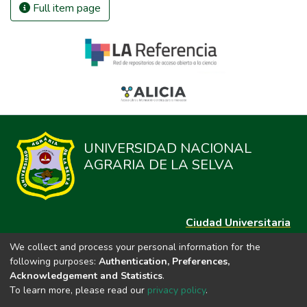
Full item page
UNIVERSIDAD NACIONAL
AGRARIA DE LA SELVA
Ciudad Universitaria
Carretera Central km. 1.21 Tingo María, Huánuco
We collect and process your personal information for the
Datos del contacto
following purposes:
Authentication, Preferences,
(44)209020
Acknowledgement and Statistics
.
repositorio@unas.edu.pe
To learn more, please read our
privacy policy
.
https://portalweb.unas.edu.pe/