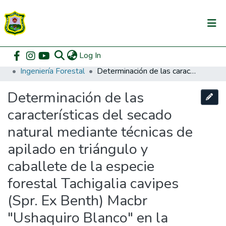
(current)
Log In
Communities & Collections
Home
Pregrado
Facultad de Recursos Naturales Renovables
Ingeniería Forestal
Determinación de las características del secado natural mediante técnicas de apilado en triángulo y caballete de la especie forestal Tachigalia cavipes (Spr. Ex Benth) Macbr "Ushaquiro Blanco" en la zona de Tingo María
All of DSpace
Determinación de las
DSpace Statistics
características del secado
natural mediante técnicas de
apilado en triángulo y
caballete de la especie
forestal Tachigalia cavipes
(Spr. Ex Benth) Macbr
"Ushaquiro Blanco" en la