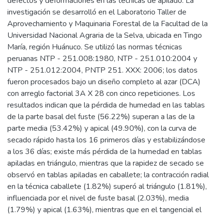
defectos y deformaciones en las técnicas de apilado. La
investigación se desarrolló en el Laboratorio Taller de
Aprovechamiento y Maquinaria Forestal de la Facultad de la
Universidad Nacional Agraria de la Selva, ubicada en Tingo
María, región Huánuco. Se utilizó las normas técnicas
peruanas NTP - 251.008:1980, NTP - 251.010:2004 y
NTP - 251.012:2004, PNTP 251. XXX: 2006; los datos
fueron procesados bajo un diseño completo al azar (DCA)
con arreglo factorial 3A X 28 con cinco repeticiones. Los
resultados indican que la pérdida de humedad en las tablas
de la parte basal del fuste (56.22%) superan a las de la
parte media (53.42%) y apical (49.90%), con la curva de
secado rápido hasta los 16 primeros días y estabilizándose
a los 36 días; existe más pérdida de la humedad en tablas
apiladas en triángulo, mientras que la rapidez de secado se
observó en tablas apiladas en caballete; la contracción radial
en la técnica caballete (1.82%) superó al triángulo (1.81%),
influenciada por el nivel de fuste basal (2.03%), media
(1.79%) y apical (1.63%), mientras que en el tangencial el