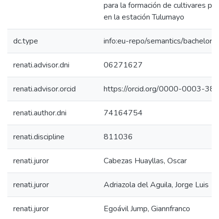
para la formación de cultivares pol
en la estación Tulumayo
dc.type
info:eu-repo/semantics/bachelorT
renati.advisor.dni
06271627
renati.advisor.orcid
https://orcid.org/0000-0003-3
renati.author.dni
74164754
renati.discipline
811036
renati.juror
Cabezas Huayllas, Oscar
renati.juror
Adriazola del Aguila, Jorge Luis
renati.juror
Egoávil Jump, Giannfranco