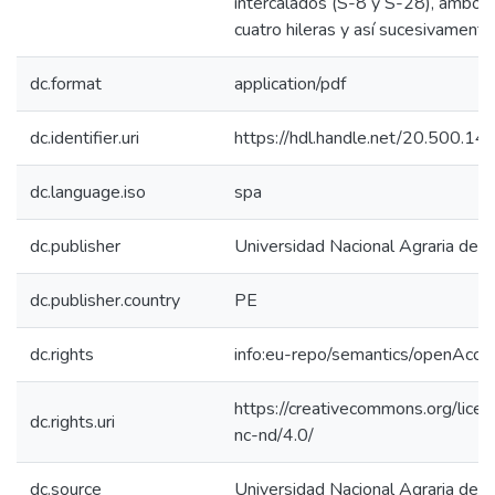
intercalados (S-8 y S-28), ambos
cuatro hileras y así sucesivamente
dc.format
application/pdf
dc.identifier.uri
https://hdl.handle.net/20.500.1
dc.language.iso
spa
dc.publisher
Universidad Nacional Agraria de l
dc.publisher.country
PE
dc.rights
info:eu-repo/semantics/openAcce
https://creativecommons.org/lice
dc.rights.uri
nc-nd/4.0/
dc.source
Universidad Nacional Agraria de l