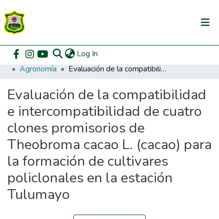
(current)
Log In
Communities & Collections
Home
Pregrado
Facultad de Agronomía
Agronomía
Evaluación de la compatibilidad e intercompatibilidad de cuatro clones promisorios de Theobroma cacao L. (cacao) para la formación de cultivares policlonales en la estación Tulumayo
All of DSpace
Evaluación de la compatibilidad
DSpace Statistics
e intercompatibilidad de cuatro
clones promisorios de
Theobroma cacao L. (cacao) para
la formación de cultivares
policlonales en la estación
Tulumayo