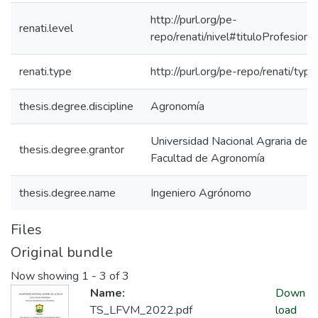
http://purl.org/pe-
renati.level
repo/renati/nivel#tituloProfesional
renati.type
http://purl.org/pe-repo/renati/typ
thesis.degree.discipline
Agronomía
Universidad Nacional Agraria de la
thesis.degree.grantor
Facultad de Agronomía
thesis.degree.name
Ingeniero Agrónomo
Files
Original bundle
Now showing
1 - 3 of 3
Name:
Down
TS_LFVM_2022.pdf
load