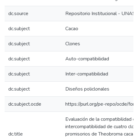
dc.source
Repositorio Institucional - UNAS
dc.subject
Cacao
dc.subject
Clones
dc.subject
Auto-compatibilidad
dc.subject
Inter-compatibilidad
dc.subject
Diseños policlonales
dc.subject.ocde
https://purl.org/pe-repo/ocde/for
Evaluación de la compatibilidad e
intercompatibilidad de cuatro clon
dc.title
promisorios de Theobroma cacao L