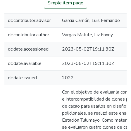
Simple item page
dc.contributor.advisor
García Carrión, Luis Fernando
dc.contributor.author
Vargas Matute, Liz Fanny
dc.date.accessioned
2023-05-02T19:11:30Z
dc.date.available
2023-05-02T19:11:30Z
dc.date.issued
2022
Con el objetivo de evaluar la comp
e intercompatibilidad de clones p
de cacao para usarlos en diseños
policlonales, se realizó este ensay
Estación Tulumayo. Como material
se evaluaron cuatro clones de ca