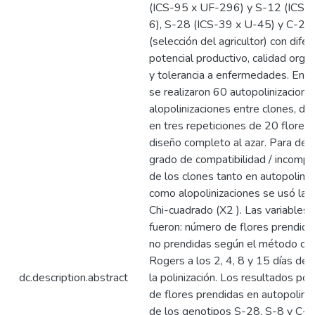
(ICS-95 x UF-296) y S-12 (ICS-
6), S-28 (ICS-39 x U-45) y C-24
(selección del agricultor) con dife
potencial productivo, calidad orga
y tolerancia a enfermedades. En c
se realizaron 60 autopolinizacione
alopolinizaciones entre clones, dis
en tres repeticiones de 20 flores 
diseño completo al azar. Para det
grado de compatibilidad / incompat
de los clones tanto en autopoliniz
como alopolinizaciones se usó la 
Chi-cuadrado (X2 ). Las variables
fueron: número de flores prendida
no prendidas según el método de 
Rogers a los 2, 4, 8 y 15 días de
dc.description.abstract
la polinización. Los resultados po
de flores prendidas en autopolini
de los genotipos S-28, S-8 y C-2