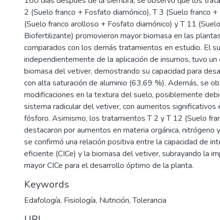
180 días después de la siembra, se observó que los trat
2 (Suelo franco + Fosfato diamónico), T 3 (Suelo franco + B
(Suelo franco arcilloso + Fosfato diamónico) y T 11 (Suelo
Biofertilizante) promovieron mayor biomasa en las plantas
comparados con los demás tratamientos en estudio. El su
independientemente de la aplicación de insumos, tuvo un e
biomasa del vetiver, demostrando su capacidad para desa
con alta saturación de aluminio (63,69 %). Además, se o
modificaciones en la textura del suelo, posiblemente deb
sistema radicular del vetiver, con aumentos significativos 
fósforo. Asimismo, los tratamientos T 2 y T 12 (Suelo fran
destacaron por aumentos en materia orgánica, nitrógeno y 
se confirmó una relación positiva entre la capacidad de in
eficiente (CICe) y la biomasa del vetiver, subrayando la i
mayor CICe para el desarrollo óptimo de la planta.
Keywords
Edafología
,
Fisiología
,
Nutrición
,
Tolerancia
URI