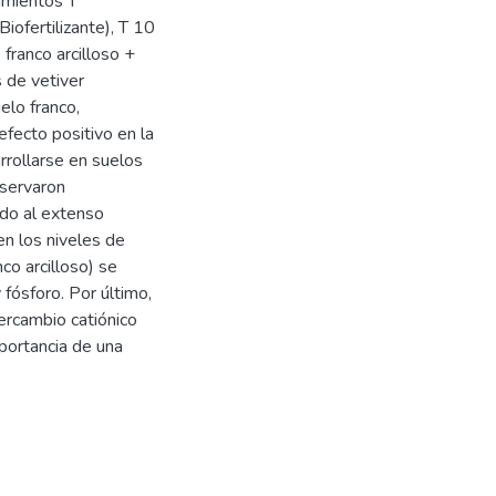
amientos T
iofertilizante), T 10
 franco arcilloso +
 de vetiver
elo franco,
fecto positivo en la
rrollarse en suelos
bservaron
ido al extenso
en los niveles de
co arcilloso) se
fósforo. Por último,
tercambio catiónico
mportancia de una