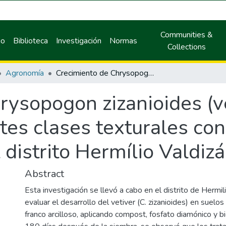
Communities &
io
Biblioteca
Investigación
Normas
Collections
Agronomía
Crecimiento de Chrysopogon zizanioides (vetiver) en tres suelos con diferentes clases texturales con insumos nutricionales en el distrito Hermílio Valdizán
ysopogon zizanioides (ve
ntes clases texturales co
 distrito Hermílio Valdiz
Abstract
Esta investigación se llevó a cabo en el distrito de Hermil
evaluar el desarrollo del vetiver (C. zizanioides) en suelos 
franco arcilloso, aplicando compost, fosfato diamónico y bio