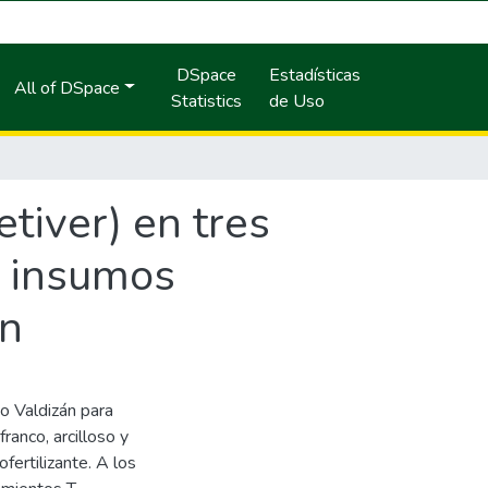
DSpace
Estadísticas
All of DSpace
Statistics
de Uso
tiver) en tres
n insumos
án
io Valdizán para
franco, arcilloso y
fertilizante. A los