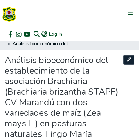
(current)
Log In
Communities & Collections
Home
Pregrado
Facultad de Zootecnia
Zootecnia
Análisis bioeconómico del establecimiento de la asociación Brachiaria (Brachiaria brizantha STAPF) CV Marandú con dos variedades de maíz (Zea mays L.) en pasturas naturales Tingo María
All of DSpace
Análisis bioeconómico del
DSpace Statistics
establecimiento de la
asociación Brachiaria
(Brachiaria brizantha STAPF)
CV Marandú con dos
variedades de maíz (Zea
mays L.) en pasturas
naturales Tingo María