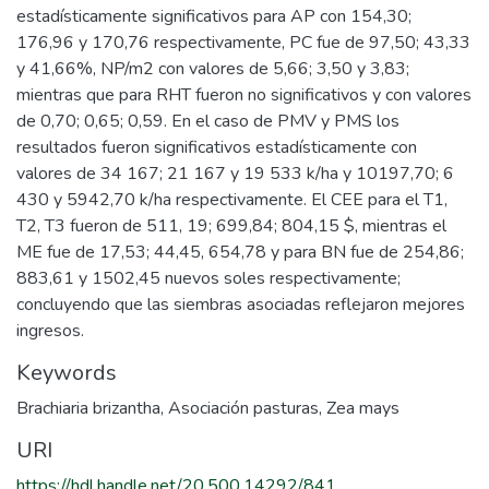
estadísticamente significativos para AP con 154,30;
176,96 y 170,76 respectivamente, PC fue de 97,50; 43,33
y 41,66%, NP/m2 con valores de 5,66; 3,50 y 3,83;
mientras que para RHT fueron no significativos y con valores
de 0,70; 0,65; 0,59. En el caso de PMV y PMS los
resultados fueron significativos estadísticamente con
valores de 34 167; 21 167 y 19 533 k/ha y 10197,70; 6
430 y 5942,70 k/ha respectivamente. El CEE para el T1,
T2, T3 fueron de 511, 19; 699,84; 804,15 $, mientras el
ME fue de 17,53; 44,45, 654,78 y para BN fue de 254,86;
883,61 y 1502,45 nuevos soles respectivamente;
concluyendo que las siembras asociadas reflejaron mejores
ingresos.
Keywords
Brachiaria brizantha
,
Asociación pasturas
,
Zea mays
URI
https://hdl.handle.net/20.500.14292/841