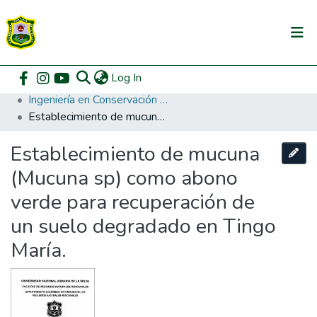
(current)
Log In
Communities & Collections
Home
Pregrado
Facultad de Recursos Naturales Renovables
Ingeniería en Conservación de Suelos y Agua
All of DSpace
Establecimiento de mucuna (Mucuna sp) como abono verde para recuperación de un suelo degradado en Tingo María.
DSpace Statistics
Establecimiento de mucuna
(Mucuna sp) como abono
verde para recuperación de
un suelo degradado en Tingo
María.