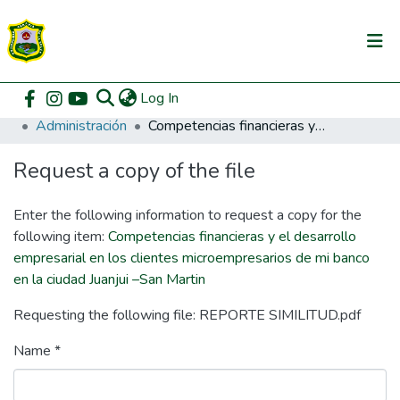
(current)
Log In
Communities & Collections
Home
Pregrado
Facultad de Ciencias Económicas y Administrativas
Administración
Competencias financieras y el desarrollo empresarial en los clientes microempresarios de mi banco en la ciudad Juanjui –San Martin
All of DSpace
Request a copy of the file
DSpace Statistics
Enter the following information to request a copy for the
following item:
Competencias financieras y el desarrollo
empresarial en los clientes microempresarios de mi banco
en la ciudad Juanjui –San Martin
Requesting the following file: REPORTE SIMILITUD.pdf
Name *