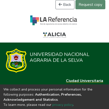
Back
Request copy
UNIVERSIDAD NACIONAL
AGRARIA DE LA SELVA
Ciudad Universitaria
Carretera Central km. 1.21 Tingo María, Huánuco
We collect and process your personal information for the
Datos del contacto
following purposes:
Authentication, Preferences,
(44)209020
Acknowledgement and Statistics
.
repositorio@unas.edu.pe
To learn more, please read our
privacy policy
.
https://portalweb.unas.edu.pe/