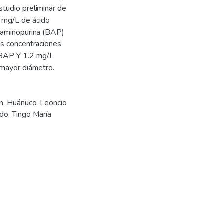
tudio preliminar de
.2 mg/L de ácido
ilaminopurina (BAP)
as concentraciones
BAP Y 1.2 mg/L
 mayor diámetro.
n
,
Huánuco
,
Leoncio
ado
,
Tingo María