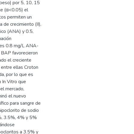
eso) por 5, 10, 15
e (α<0.05) el
tos permiten un
 de crecimiento (II),
tico (ANA) y 0.5,
nación
ones 0.8 mg/L ANA-
 BAP favorecieron
do el creciente
 entre ellas Croton
da, por lo que es
 In Vitro que
del mercado,
minó el nuevo
ífico para sangre de
hipoclorito de sodio
3%, 3.5%, 4% y 5%
lándose
ocloritos a 3.5% y