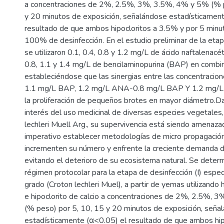
a concentraciones de 2%, 2.5%, 3%, 3.5%, 4% y 5% (% p
y 20 minutos de exposición, señalándose estadísticament
resultado de que ambos hipocloritos a 3.5% y por 5 minu
100% de desinfección. En el estudio preliminar de la etapa
se utilizaron 0.1, 0.4, 0.8 y 1.2 mg/L de ácido naftalenacé
0.8, 1.1 y 1.4 mg/L de bencilaminopurina (BAP) en combi
estableciéndose que las sinergias entre las concentraci
1.1 mg/L BAP, 1.2 mg/L ANA-0.8 mg/L BAP Y 1.2 mg/L
la proliferación de pequeños brotes en mayor diámetro.Da
interés del uso medicinal de diversas especies vegetales,
lechleri Muell Arg., su supervivencia está siendo amenaza
imperativo establecer metodologías de micro propagación
incrementen su número y enfrente la creciente demanda 
evitando el deterioro de su ecosistema natural. Se deter
régimen protocolar para la etapa de desinfección (I) espec
grado (Croton lechleri Muel), a partir de yemas utilizando 
e hipoclorito de calcio a concentraciones de 2%, 2.5%, 
(% peso) por 5, 10, 15 y 20 minutos de exposición, seña
estadísticamente (α<0.05) el resultado de que ambos hip