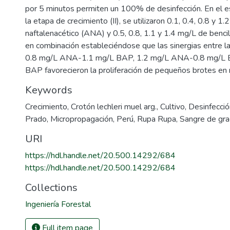
por 5 minutos permiten un 100% de desinfección. En el es
la etapa de crecimiento (II), se utilizaron 0.1, 0.4, 0.8 y 1
naftalenacético (ANA) y 0.5, 0.8, 1.1 y 1.4 mg/L de benc
en combinación estableciéndose que las sinergias entre l
0.8 mg/L ANA-1.1 mg/L BAP, 1.2 mg/L ANA-0.8 mg/L 
BAP favorecieron la proliferación de pequeños brotes en
Keywords
Crecimiento
,
Crotón lechleri muel arg.
,
Cultivo
,
Desinfecció
Prado
,
Micropropagación
,
Perú
,
Rupa Rupa
,
Sangre de gr
URI
https://hdl.handle.net/20.500.14292/684
https://hdl.handle.net/20.500.14292/684
Collections
Ingeniería Forestal
Full item page