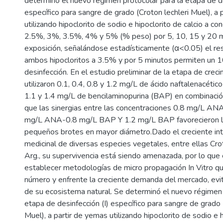
determinó el nuevo régimen protocolar para la etapa de de
específico para sangre de grado (Croton lechleri Muel), a 
utilizando hipoclorito de sodio e hipoclorito de calcio a c
2.5%, 3%, 3.5%, 4% y 5% (% peso) por 5, 10, 15 y 20 
exposición, señalándose estadísticamente (α<0.05) el re
ambos hipocloritos a 3.5% y por 5 minutos permiten un
desinfección. En el estudio preliminar de la etapa de crecim
utilizaron 0.1, 0.4, 0.8 y 1.2 mg/L de ácido naftalenacétic
1.1 y 1.4 mg/L de bencilaminopurina (BAP) en combinaci
que las sinergias entre las concentraciones 0.8 mg/L A
mg/L ANA-0.8 mg/L BAP Y 1.2 mg/L BAP favorecieron la 
pequeños brotes en mayor diámetro.Dado el creciente int
medicinal de diversas especies vegetales, entre ellas Cro
Arg., su supervivencia está siendo amenazada, por lo que
establecer metodologías de micro propagación In Vitro q
número y enfrente la creciente demanda del mercado, evit
de su ecosistema natural. Se determinó el nuevo régimen 
etapa de desinfección (I) específico para sangre de grado 
Muel), a partir de yemas utilizando hipoclorito de sodio e h