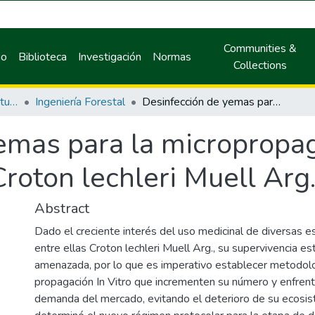
Communities &
io
Biblioteca
Investigación
Normas
Collections
Facultad de Recursos Naturales Renovables
Ingeniería Forestal
Desinfección de yemas para la micropropagación de sangre de grado (Croton lechleri Muell Arg.).
emas para la micropropa
roton lechleri Muell Arg.
Abstract
Dado el creciente interés del uso medicinal de diversas e
entre ellas Croton lechleri Muell Arg., su supervivencia es
amenazada, por lo que es imperativo establecer metodol
propagación In Vitro que incrementen su número y enfrent
demanda del mercado, evitando el deterioro de su ecosis