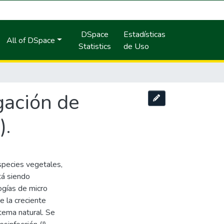
DSpace
Estadísticas
All of DSpace
Statistics
de Uso
gación de
).
species vegetales,
tá siendo
ogías de micro
e la creciente
tema natural. Se