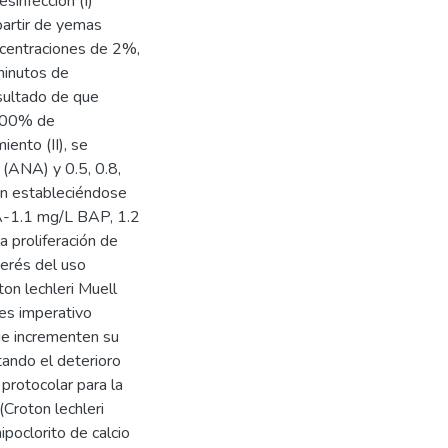
sinfección (I)
partir de yemas
oncentraciones de 2%,
minutos de
sultado de que
 100% de
iento (II), se
o (ANA) y 0.5, 0.8,
ón estableciéndose
NA-1.1 mg/L BAP, 1.2
proliferación de
erés del uso
ton lechleri Muell
 es imperativo
ue incrementen su
ando el deterioro
protocolar para la
(Croton lechleri
ipoclorito de calcio