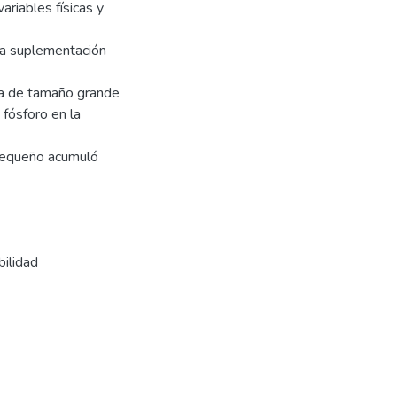
ariables físicas y
 la suplementación
la de tamaño grande
 fósforo en la
 pequeño acumuló
bilidad