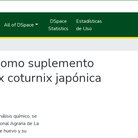
DSpace
Estadísticas
All of DSpace
Statistics
de Uso
o como suplemento
x coturnix japónica
nálisis químico, se
ional Agraria de La
de huevo y su