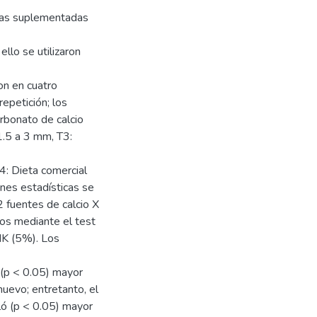
tas suplementadas
ello se utilizaron
on en cuatro
epetición; los
rbonato de calcio
1.5 a 3 mm, T3:
: Dieta comercial
nes estadísticas se
(2 fuentes de calcio X
os mediante el test
NK (5%). Los
(p < 0.05) mayor
huevo; entretanto, el
ló (p < 0.05) mayor