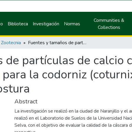
Communities &
io
Biblioteca
Investigación
Normas
Collections
Zootecnia
Fuentes y tamaños de partículas de calcio como suplemento en la alimentación para la codorniz (coturnix coturnix japónica t y s) en fase de postura
 de partículas de calci
 para la codorniz (coturni
ostura
Abstract
La investigación se realizó en la ciudad de Naranjillo y el a
realizó en el Laboratorio de Suelos de la Universidad Nac
Selva, con el objetivo de evaluar la calidad de la cáscara 