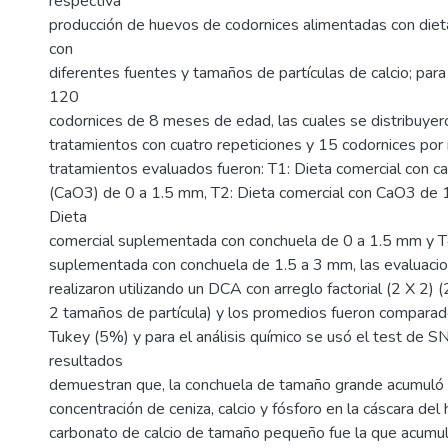
respectiva
producción de huevos de codornices alimentadas con die
con
diferentes fuentes y tamaños de partículas de calcio; para 
120
codornices de 8 meses de edad, las cuales se distribuyer
tratamientos con cuatro repeticiones y 15 codornices por r
tratamientos evaluados fueron: T1: Dieta comercial con ca
(CaO3) de 0 a 1.5 mm, T2: Dieta comercial con CaO3 de 
Dieta
comercial suplementada con conchuela de 0 a 1.5 mm y T4
suplementada con conchuela de 1.5 a 3 mm, las evaluacio
realizaron utilizando un DCA con arreglo factorial (2 X 2) 
2 tamaños de partícula) y los promedios fueron comparad
Tukey (5%) y para el análisis químico se usó el test de S
resultados
demuestran que, la conchuela de tamaño grande acumuló 
concentración de ceniza, calcio y fósforo en la cáscara del 
carbonato de calcio de tamaño pequeño fue la que acumu