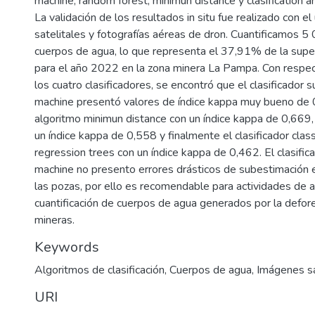
machine, random forest, minimun distance y clasification a
La validación de los resultados in situ fue realizado con 
satelitales y fotografías aéreas de dron. Cuantificamos 5
cuerpos de agua, lo que representa el 37,91% de la supe
para el año 2022 en la zona minera La Pampa. Con respect
los cuatro clasificadores, se encontró que el clasificador 
machine presentó valores de índice kappa muy bueno de 
algoritmo minimun distance con un índice kappa de 0,669,
un índice kappa de 0,558 y finalmente el clasificador class
regression trees con un índice kappa de 0,462. El clasific
machine no presento errores drásticos de subestimación 
las pozas, por ello es recomendable para actividades de an
cuantificación de cuerpos de agua generados por la defor
mineras.
Keywords
Algoritmos de clasificación
,
Cuerpos de agua
,
Imágenes sa
URI