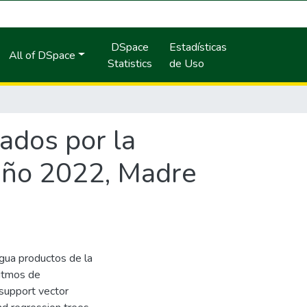
DSpace
Estadísticas
All of DSpace
Statistics
de Uso
ados por la
 año 2022, Madre
gua productos de la
ritmos de
 support vector