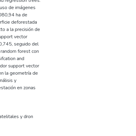
nd regression trees.
el uso de imágenes
 080,94 ha de
rficie deforestada
o a la precisión de
support vector
0,745, seguido del
 random forest con
ifcation and
ador support vector
en la geometría de
álisis y
estación en zonas
telitales y dron