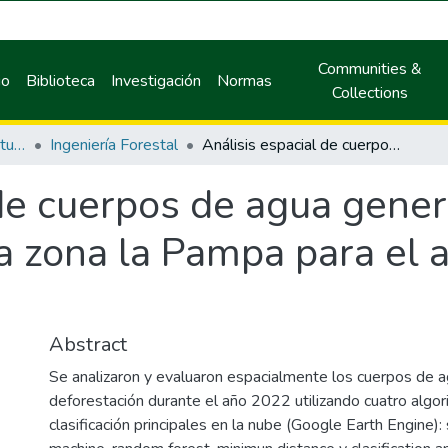
Communities &
io
Biblioteca
Investigación
Normas
Collections
Facultad de Recursos Naturales Renovables
Ingeniería Forestal
Análisis espacial de cuerpos de agua generados por la deforestación en la zona la Pampa para el año 2022, Madre de Dios
 de cuerpos de agua gener
la zona la Pampa para el
Abstract
Se analizaron y evaluaron espacialmente los cuerpos de a
deforestación durante el año 2022 utilizando cuatro algo
clasificación principales en la nube (Google Earth Engine):