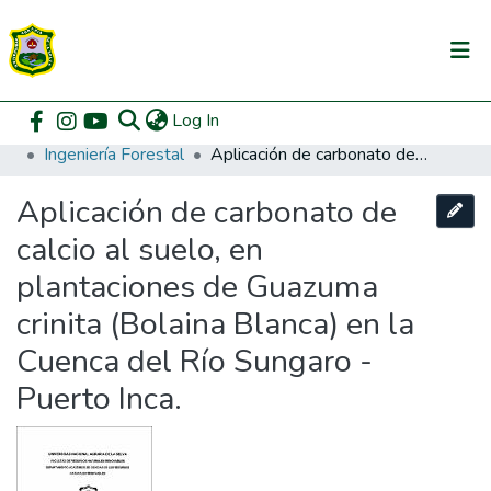
(current)
Log In
Communities & Collections
Home
Pregrado
Facultad de Recursos Naturales Renovables
Ingeniería Forestal
Aplicación de carbonato de calcio al suelo, en plantaciones de Guazuma crinita (Bolaina Blanca) en la Cuenca del Río Sungaro - Puerto Inca.
All of DSpace
Aplicación de carbonato de
DSpace Statistics
calcio al suelo, en
plantaciones de Guazuma
crinita (Bolaina Blanca) en la
Cuenca del Río Sungaro -
Puerto Inca.