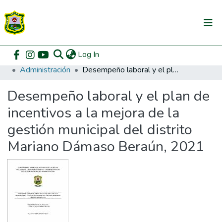
(current)
Log In
Communities & Collections
Home
Pregrado
Facultad de Ciencias Económicas y Administrativas
Administración
Desempeño laboral y el plan de incentivos a la mejora de la gestión municipal del distrito Mariano Dámaso Beraún, 2021
All of DSpace
Desempeño laboral y el plan de
DSpace Statistics
incentivos a la mejora de la
gestión municipal del distrito
Mariano Dámaso Beraún, 2021