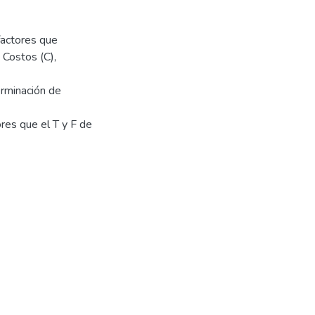
factores que
s Costos (C),
erminación de
ores que el T y F de