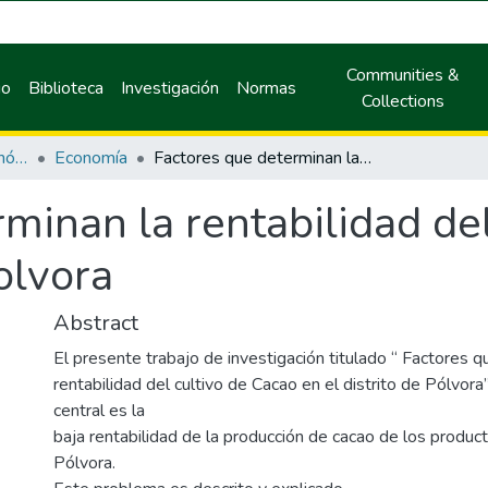
Communities &
io
Biblioteca
Investigación
Normas
Collections
Facultad de Ciencias Económicas y Administrativas
Economía
Factores que determinan la rentabilidad del cultivo de Cacao en el Distrito de Polvora
minan la rentabilidad de
olvora
Abstract
El presente trabajo de investigación titulado “ Factores q
rentabilidad del cultivo de Cacao en el distrito de Pólvor
central es la
baja rentabilidad de la producción de cacao de los product
Pólvora.