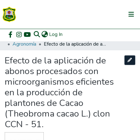
(current)
Log In
Communities & Collections
Home
Pregrado
Facultad de Agronomía
Agronomía
Efecto de la aplicación de abonos procesados con microorganismos eficientes en la producción de plantones de Cacao (Theobroma cacao L.) clon CCN - 51.
All of DSpace
Efecto de la aplicación de
DSpace Statistics
abonos procesados con
microorganismos eficientes
en la producción de
plantones de Cacao
(Theobroma cacao L.) clon
CCN - 51.