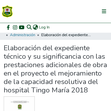
(current)
Log In
Communities & Collections
Home
Pregrado
Facultad de Ciencias Económicas y Administrativas
Administración
Elaboración del expediente técnico y su significancia con las prestaciones adicionales de obra en el proyecto el mejoramiento de la capacidad resolutiva del hospital Tingo María 2018
All of DSpace
Elaboración del expediente
DSpace Statistics
técnico y su significancia con las
prestaciones adicionales de obra
en el proyecto el mejoramiento
de la capacidad resolutiva del
hospital Tingo María 2018