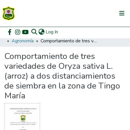
(current)
Log In
Communities & Collections
Home
Pregrado
Facultad de Agronomía
Agronomía
Comportamiento de tres variedades de Oryza sativa L. (arroz) a dos distanciamientos de siembra en la zona de Tingo María
All of DSpace
Comportamiento de tres
DSpace Statistics
variedades de Oryza sativa L.
(arroz) a dos distanciamientos
de siembra en la zona de Tingo
María