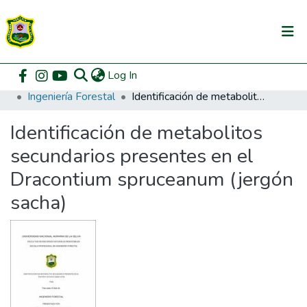
(current)
Log In
Communities & Collections
Home
Pregrado
Facultad de Recursos Naturales Renovables
Ingeniería Forestal
Identificación de metabolitos secundarios presentes en el Dracontium spruceanum (jergón sacha)
All of DSpace
Identificación de metabolitos
DSpace Statistics
secundarios presentes en el
Dracontium spruceanum (jergón
sacha)