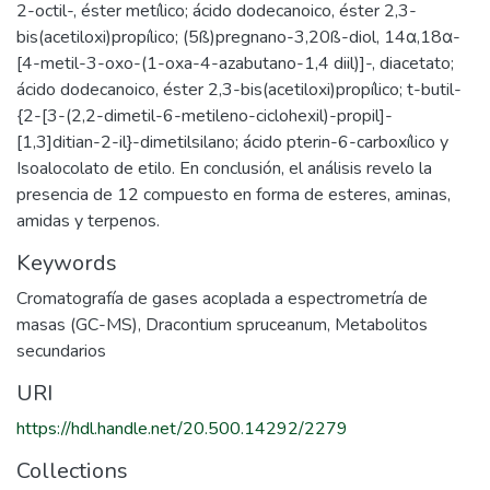
2-octil-, éster metílico; ácido dodecanoico, éster 2,3-
bis(acetiloxi)propílico; (5ß)pregnano-3,20ß-diol, 14α,18α-
[4-metil-3-oxo-(1-oxa-4-azabutano-1,4 diil)]-, diacetato;
ácido dodecanoico, éster 2,3-bis(acetiloxi)propílico; t-butil-
{2-[3-(2,2-dimetil-6-metileno-ciclohexil)-propil]-
[1,3]ditian-2-il}-dimetilsilano; ácido pterin-6-carboxílico y
Isoalocolato de etilo. En conclusión, el análisis revelo la
presencia de 12 compuesto en forma de esteres, aminas,
amidas y terpenos.
Keywords
Cromatografía de gases acoplada a espectrometría de
masas (GC-MS)
,
Dracontium spruceanum
,
Metabolitos
secundarios
URI
https://hdl.handle.net/20.500.14292/2279
Collections