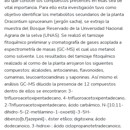
así que conocer los compuestos presentes en ellas sea de
vital importancia. Para ello esta investigación tuvo como
objetivo identificar los metabolitos secundarios de la planta
Dracontium spruceanum (jergón sacha), se extrajo la
muestra del Bosque Reservado de la Universidad Nacional
Agraria de la selva (UNAS). Se realizó el tamizaje
fitoquímico preliminar y cromatografía de gases acoplada a
espectrometría de masas (GC-MS) el cual uso metanol
como solvente. Los resultados del tamizaje fitoquímico
realizado al cormo de la planta arrojaron los siguientes
compuestos: alcaloides, antocianinas, flavonoides,
cumarinas, leucoantocianidinas y saponinas. Así mismo el
análisis GC-MS dilucido la presencia de 12 compuestos
dentro de ellos se encontraron: 3-
trifluoroacetoxipentadecano, 4-trifluoroacetoxipentadecano,
2-Trifluoroacetoxipentadecano, ácido carbámico, N-[10,11-
dihidro-5-(2-metilamino-1-oxoetil)-3-5H-
dibenzo[b,f]azepinil]-, éster etílico; digitoxina; ácido
dodecanoico, 3-hidroxi-; ácido ciclopropanotetradecanoico,