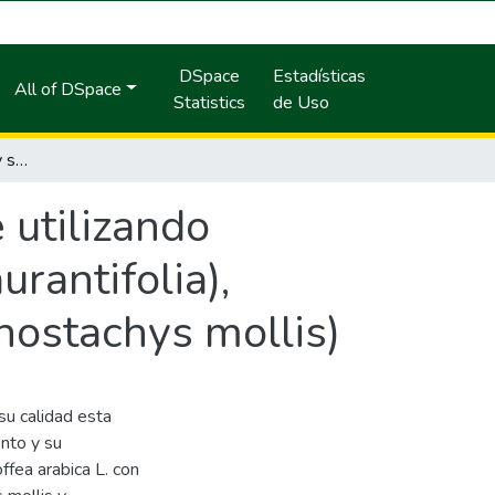
DSpace
Estadísticas
All of DSpace
Statistics
de Uso
Evaluación fisicoquimica y sensorial de café utilizando hierbas aromaticas, hojas de limon (Citrus aurantifolia), canela (Cinnamomum cassia) y muña (Minthostachys mollis)
 utilizando
urantifolia),
ostachys mollis)
su calidad esta
ento y su
ffea arabica L. con