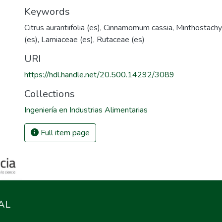
Keywords
Citrus aurantiifolia (es)
,
Cinnamomum cassia
,
Minthostachy
(es)
,
Lamiaceae (es)
,
Rutaceae (es)
URI
https://hdl.handle.net/20.500.14292/3089
Collections
Ingeniería en Industrias Alimentarias
Full item page
AL