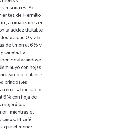
 mollis y
 sensoriales. Se
nientes de Hermilio
.m., aromatizados en
la acidez titulable,
n dos etapas 0 y 25
as de limón al 6% y
y canela. La
sabor, destacándose
 disminuyó con hojas
gancia/aroma–balance
s principales
/aroma, sabor, sabor
 al 6% con hoja de
s mejoró los
món, mientras el
 casos. El café
as que el menor