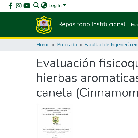
Log In
Repositorio Institucional
Inic
Home
Pregrado
Evaluación fisicoq
hierbas aromaticas,
canela (Cinnamomu