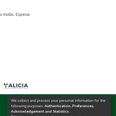
s mollis
,
Especia
We collect and process your personal information for the
Ciudad Universitaria
following purposes:
Authentication, Preferences,
Carretera Central km. 1.21 Tingo María, Huánuco
Acknowledgement and Statistics
.
Datos del contacto