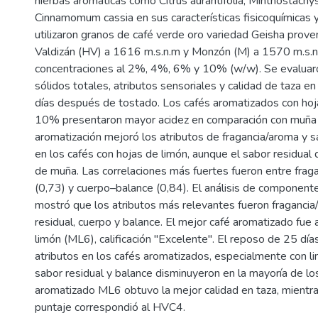
hierbas aromáticas como Citrus aurantifolia, Minthostachys
Cinnamomum cassia en sus características fisicoquímicas y
utilizaron granos de café verde oro variedad Geisha prove
Valdizán (HV) a 1616 m.s.n.m y Monzón (M) a 1570 m.s.n
concentraciones al 2%, 4%, 6% y 10% (w/w). Se evaluaron 
sólidos totales, atributos sensoriales y calidad de taza e
días después de tostado. Los cafés aromatizados con hoj
10% presentaron mayor acidez en comparación con muña 
aromatización mejoró los atributos de fragancia/aroma y 
en los cafés con hojas de limón, aunque el sabor residual
de muña. Las correlaciones más fuertes fueron entre fra
(0,73) y cuerpo–balance (0,84). El análisis de componente
mostró que los atributos más relevantes fueron fragancia
residual, cuerpo y balance. El mejor café aromatizado fue
limón (ML6), calificación "Excelente". El reposo de 25 día
atributos en los cafés aromatizados, especialmente con li
sabor residual y balance disminuyeron en la mayoría de los
aromatizado ML6 obtuvo la mejor calidad en taza, mientr
puntaje correspondió al HVC4.