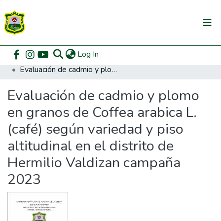
(current)
Log In
Communities & Collections
Home
Posgrado
Maestría en Gestión Ambiental
Evaluación de cadmio y plomo en granos de Coffea arabica L. (café) según variedad y piso altitudinal en el distrito de Hermilio Valdizan campaña 2023
All of DSpace
Evaluación de cadmio y plomo
DSpace Statistics
en granos de Coffea arabica L.
(café) según variedad y piso
altitudinal en el distrito de
Hermilio Valdizan campaña
2023