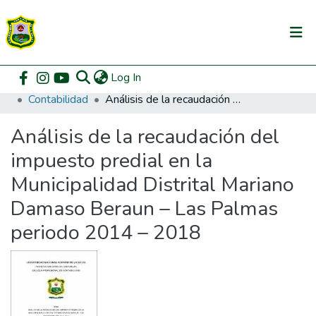
(current)
Log In
Communities & Collections
Home
Pregrado
Facultad de Contabilidad
Contabilidad
Análisis de la recaudación del impuesto predial en la Municipalidad Distrital Mariano Damaso Beraun – Las Palmas periodo 2014 – 2018
All of DSpace
Análisis de la recaudación del
DSpace Statistics
impuesto predial en la
Municipalidad Distrital Mariano
Damaso Beraun – Las Palmas
periodo 2014 – 2018