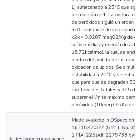
L) almacenado a 25°C que sigui
de reacción n=1. La cinética de
de peróxidos siguió un orden de
n=0, constante de velocidad de
k2·c= 0,0207 meq02/Kg de ext
lipídico x días y energía de activ
18,72kcal/mol, la cual se encue
dentro del ámbito de las reacc
oxidación de lípidos. Se simulo 
estabilidad a 20°C y se estimó
que para que se degraden 50%
carotenoides totales y 325 día
superar el límite máximo permis
peróxidos (10meq O2/Kg de ace
Made available in DSpace on 
16T15:42:37Z (GMT). No. of bi
1 FIA-225.pdf: 2279733 bytes
dc.description.provenance