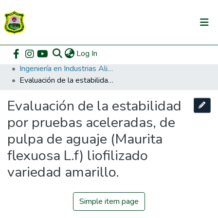
(current)
Log In
Communities & Collections
Home
Pregrado
Facultad de Ingeniería en Industrias Alimentarias
Ingeniería en Industrias Alimentarias
All of DSpace
Evaluación de la estabilidad por pruebas aceleradas, de pulpa de aguaje (Maurita flexuosa L.f) liofilizado variedad amarillo.
DSpace Statistics
Evaluación de la estabilidad
por pruebas aceleradas, de
pulpa de aguaje (Maurita
flexuosa L.f) liofilizado
variedad amarillo.
Simple item page