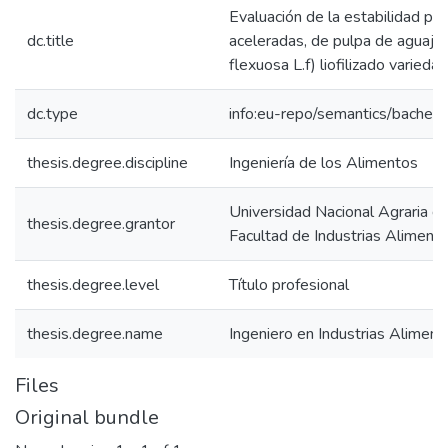
Evaluación de la estabilidad po
dc.title
aceleradas, de pulpa de aguaje 
flexuosa L.f) liofilizado variedad
dc.type
info:eu-repo/semantics/bachelo
thesis.degree.discipline
Ingeniería de los Alimentos
Universidad Nacional Agraria de
thesis.degree.grantor
Facultad de Industrias Alimenta
thesis.degree.level
Título profesional
thesis.degree.name
Ingeniero en Industrias Aliment
Files
Original bundle