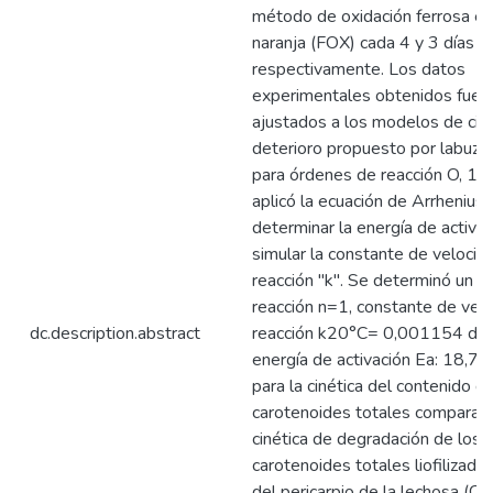
método de oxidación ferrosa en 
naranja (FOX) cada 4 y 3 días
respectivamente. Los datos
experimentales obtenidos fuer
ajustados a los modelos de cin
deterioro propuesto por labuza
para órdenes de reacción O, 1, y
aplicó la ecuación de Arrhenius 
determinar la energía de activac
simular la constante de velocid
reacción "k". Se determinó un o
reacción n=1, constante de vel
dc.description.abstract
reacción k20°C= 0,001154 dia
energía de activación Ea: 18,72
para la cinética del contenido d
carotenoides totales comparabl
cinética de degradación de los
carotenoides totales liofilizado
del pericarpio de la lechosa (Ca