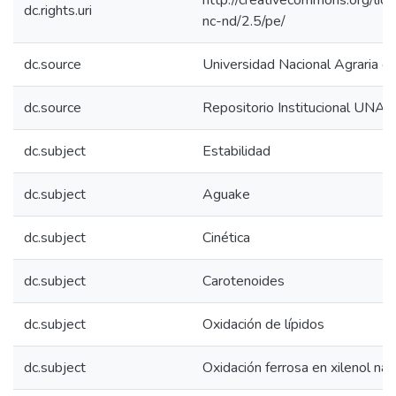
http://creativecommons.org/lic
dc.rights.uri
nc-nd/2.5/pe/
dc.source
Universidad Nacional Agraria de
dc.source
Repositorio Institucional UNAS
dc.subject
Estabilidad
dc.subject
Aguake
dc.subject
Cinética
dc.subject
Carotenoides
dc.subject
Oxidación de lípidos
dc.subject
Oxidación ferrosa en xilenol nar