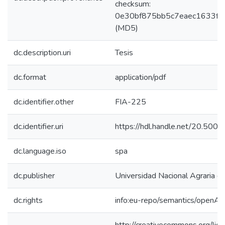
checksum:
0e30bf875bb5c7eaec1633f9
(MD5)
dc.description.uri
Tesis
dc.format
application/pdf
dc.identifier.other
FIA-225
dc.identifier.uri
https://hdl.handle.net/20.500
dc.language.iso
spa
dc.publisher
Universidad Nacional Agraria de
dc.rights
info:eu-repo/semantics/openAc