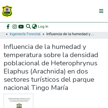
(current)
Log In
Communities & Collections
Home
Pregrado
Facultad de Recursos Naturales Renovables
Ingeniería Forestal
Influencia de la humedad y temperatura sobre la densidad poblacional de Heterophrynus Elaphus (Arachnida) en dos sectores turísticos del parque nacional Tingo María
All of DSpace
Influencia de la humedad y
DSpace Statistics
temperatura sobre la densidad
poblacional de Heterophrynus
Elaphus (Arachnida) en dos
sectores turísticos del parque
nacional Tingo María