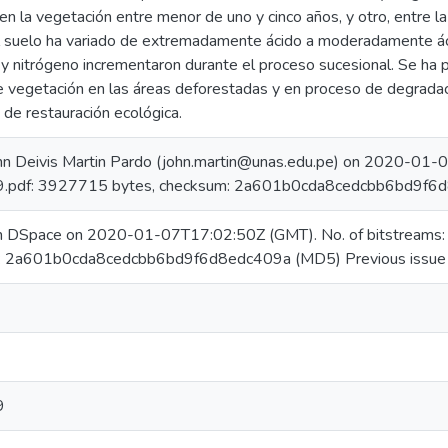
en la vegetación entre menor de uno y cinco años, y otro, entre la
 suelo ha variado de extremadamente ácido a moderadamente áci
o y nitrógeno incrementaron durante el proceso sucesional. Se ha
 vegetación en las áreas deforestadas y en proceso de degrada
 de restauración ecológica.
hn Deivis Martin Pardo (john.martin@unas.edu.pe) on 2020-01-0
pdf: 3927715 bytes, checksum: 2a601b0cda8cedcbb6bd9f6
 in DSpace on 2020-01-07T17:02:50Z (GMT). No. of bitstrea
m: 2a601b0cda8cedcbb6bd9f6d8edc409a (MD5) Previous issue
9