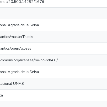
dle.net/20.500.14292/1676
onal Agraria de la Selva
mantics/masterThesis
mantics/openAccess
commons.org/licenses/by-nc-nd/4.0/
onal Agraria de la Selva
itucional UNAS
ca