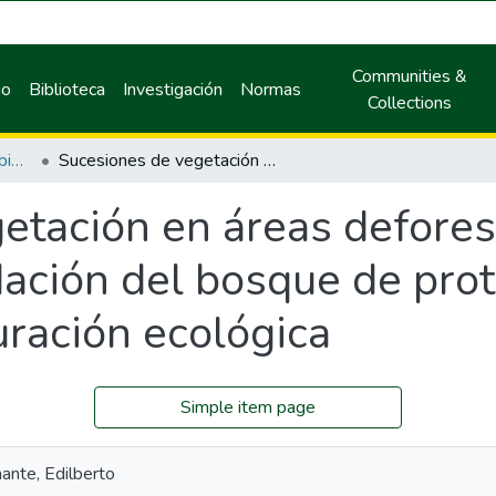
Communities &
io
Biblioteca
Investigación
Normas
Collections
Maestría en Gestión Ambiental
Sucesiones de vegetación en áreas deforestadas y en proceso de degradación del bosque de protección de Carpish con fines de restauración ecológica
etación en áreas defores
ación del bosque de prot
uración ecológica
Simple item page
ante, Edilberto