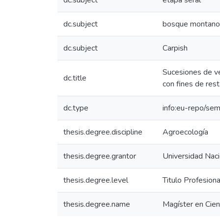
dc.subject
etapa seral
dc.subject
bosque montano
dc.subject
Carpish
Sucesiones de ve
dc.title
con fines de res
dc.type
info:eu-repo/sem
thesis.degree.discipline
Agroecología
thesis.degree.grantor
Universidad Naci
thesis.degree.level
Titulo Profesiona
thesis.degree.name
Magíster en Cie