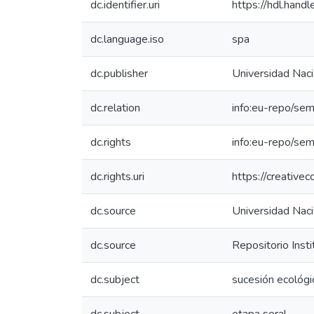
dc.identifier.uri
https://hdl.han
dc.language.iso
spa
dc.publisher
Universidad Naci
dc.relation
info:eu-repo/se
dc.rights
info:eu-repo/se
dc.rights.uri
https://creative
dc.source
Universidad Naci
dc.source
Repositorio Inst
dc.subject
sucesión ecológi