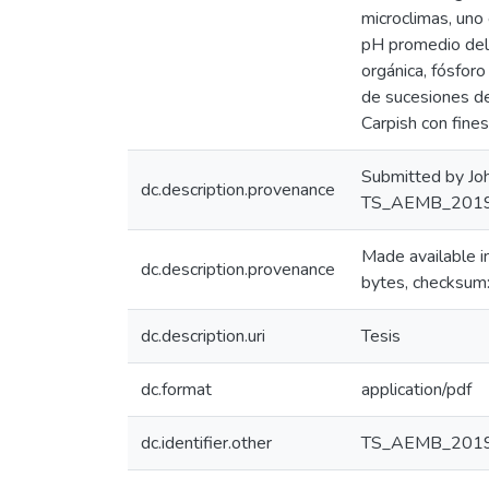
microclimas, uno 
pH promedio del
orgánica, fósfor
de sucesiones de
Carpish con fines
Submitted by Jo
dc.description.provenance
TS_AEMB_2019.
Made available
dc.description.provenance
bytes, checksu
dc.description.uri
Tesis
dc.format
application/pdf
dc.identifier.other
TS_AEMB_201