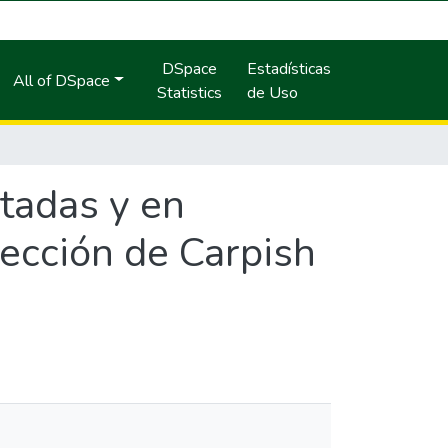
DSpace
Estadísticas
All of DSpace
Statistics
de Uso
tadas y en
ección de Carpish