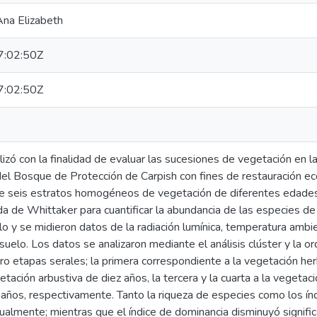
Ana Elizabeth
:02:50Z
:02:50Z
alizó con la finalidad de evaluar las sucesiones de vegetación en 
el Bosque de Protección de Carpish con fines de restauración ec
 seis estratos homogéneos de vegetación de diferentes edades.
da de Whittaker para cuantificar la abundancia de las especies 
o y se midieron datos de la radiación lumínica, temperatura ambie
uelo. Los datos se analizaron mediante el análisis clúster y la o
tro etapas serales; la primera correspondiente a la vegetación her
tación arbustiva de diez años, la tercera y la cuarta a la vegetac
 años, respectivamente. Tanto la riqueza de especies como los ín
ualmente; mientras que el índice de dominancia disminuyó signific