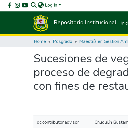
Log In
Repositorio Institucional
Inic
Home
Posgrado
Sucesiones de veg
proceso de degrad
con fines de resta
dc.contributor.advisor
Chuquilín Bustam