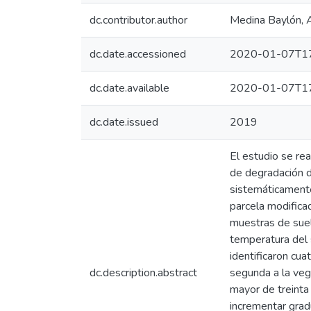
dc.contributor.author
Medina Baylón, 
dc.date.accessioned
2020-01-07T17
dc.date.available
2020-01-07T17
dc.date.issued
2019
El estudio se re
de degradación d
sistemáticamente
parcela modifica
muestras de suel
temperatura del s
identificaron cua
dc.description.abstract
segunda a la vege
mayor de treinta
incrementar grad