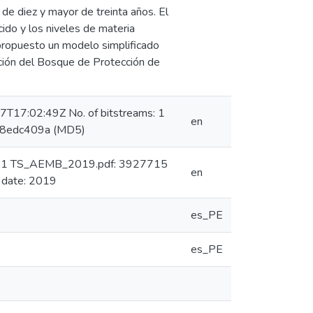
 de diez y mayor de treinta años. El
do y los niveles de materia
 propuesto un modelo simplificado
ción del Bosque de Protección de
7T17:02:49Z No. of bitstreams: 1
en
d8edc409a (MD5)
ms: 1 TS_AEMB_2019.pdf: 3927715
en
 date: 2019
es_PE
es_PE