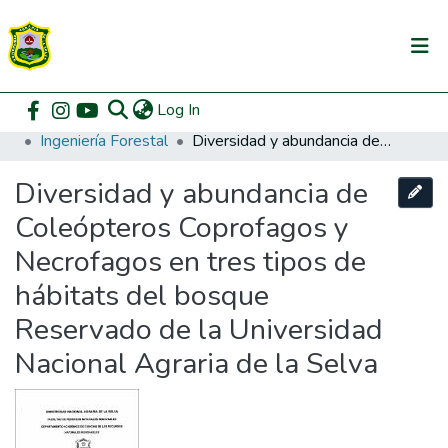
(current)
Log In
Communities & Collections
Home
Pregrado
Facultad de Recursos Naturales Renovables
Ingeniería Forestal
Diversidad y abundancia de Coleópteros Coprofagos y Necrofagos en tres tipos de hábitats del bosque Reservado de la Universidad Nacional Agraria de la Selva
All of DSpace
Diversidad y abundancia de
DSpace Statistics
Coleópteros Coprofagos y
Necrofagos en tres tipos de
hábitats del bosque
Reservado de la Universidad
Nacional Agraria de la Selva