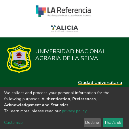
UNIVERSIDAD NACIONAL
AGRARIA DE LA SELVA
Ciudad Universitaria
Carretera Central km. 1.21 Tingo María, Huánuco
We collect and process your personal information for the
Datos del contacto
following purposes:
Authentication, Preferences,
(44)209020
Acknowledgement and Statistics
.
repositorio@unas.edu.pe
To learn more, please read our
privacy policy
.
https://portalweb.unas.edu.pe/
Customize
Decline
That's ok