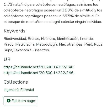
1 ,73 nats/ind para coleópteros necrófagos; asimismo los
coleópteros necrófagos poseen un 31.3% de similitud y los
coleópteros coprófagos poseen un 55.5% de similitud. En
el bosque de montaña no se logró colectar ningún individuo.
Keywords
Biodiversidad
,
Brunas
,
Huánuco
,
Identificación
,
Leoncio
Prado
,
Macrofauna
,
Metodología
,
Necrotrampas
,
Perú
,
Rupa
Rupa
,
Taxonomia - insectos
URI
https://hdl.handle.net/20.500.14292/946
https://hdl.handle.net/20.500.14292/946
Collections
Ingeniería Forestal
Full item page