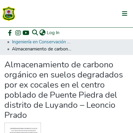
(current)
Log In
Communities & Collections
Home
Pregrado
Facultad de Recursos Naturales Renovables
Ingeniería en Conservación de Suelos y Agua
All of DSpace
Almacenamiento de carbono orgánico en suelos degradados por ex cocales en el centro poblado de Puente Piedra del distrito de Luyando – Leoncio Prado
DSpace Statistics
Almacenamiento de carbono
orgánico en suelos degradados
por ex cocales en el centro
poblado de Puente Piedra del
distrito de Luyando – Leoncio
Prado